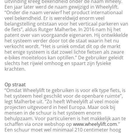
uitvinding kreeg bekendheid onder de naam Wheely.
Een jaar later werd de naam gewijzigd in Wheelylift.
“Onder die naam verwierf het product internationaal
veel bekendheid. Er is wereldwijd enorm veel
belangstelling ontstaan voor het verticaal parkeren van
de fiets”, aldus Rutger Malherbe. In 2016 nam hij het
patent over van voorgaande eigenaren. Hij ontwikkelde
het systeem verder door tot de staat waarin het nu
verkocht wordt. “Het is uniek omdat dit op de markt
het enige systeem is dat zowel lichte fietsen als zware
e-bikes moeiteloos kan optillen.” De gebruiker geleidt
slechts het rijwiel omhoog en spaart zijn fysieke
krachten.
Op straat
“Omdat Wheelylift te gebruiken is voor elk type fiets, is
het systeem heel geschikt voor de openbare ruimte”,
legt Malherbe uit. “Zo heeft Wheelylift al veel mooie
projecten uitgevoerd in heel Europa. Maar ook bij
mensen in de schuur is het systeem enorm
behulpzaam. Voor particulieren is het makkelijk aan te
schaffen via onze webshop op
www.wheelylift.com
.”
Een schuur moet wel minimaal 210 centimeter hoog