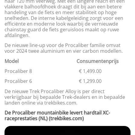
naar 120 mm veerweg. Met een langere reach en een
vlakkere balhoofdhoek draagt dit bij aan een betere
handeling van de fiets en meer stabiliteit op hoge
snelheden. De interne kabelgeleiding zorgt voor een
efficiënte en moderne look waarbij de vernieuwde
chainstay guard de fiets geruisloos maakt op ruwe
afdalingen.
De nieuwe line-up voor de Procaliber familie omvat
voor 2024 twee aluminium en vier carbon modellen.
Model Consumentenprijs
Procaliber 8 € 1,499.00
Procaliber 6 € 1,299.00
De nieuwe Trek Procaliber Alloy is per direct
verkrijgbaar bij bepaalde Trek-dealers en in bepaalde
landen online via trekbikes.com.
De Procaliber mountainbike levert hardtail XC-
raceprestaties (NL) (trekbikes.com)