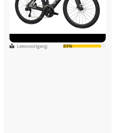
Leesvoortgang:
89%