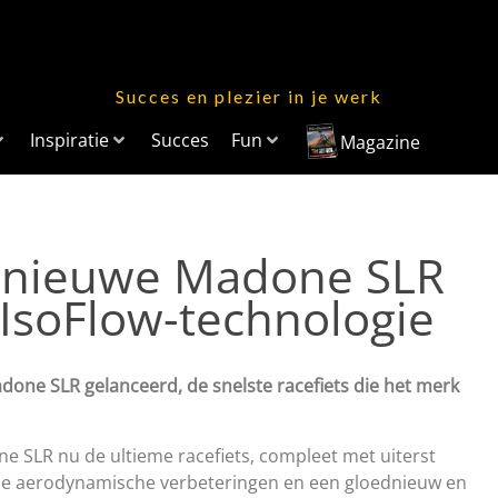
Succes en plezier in je werk
Inspiratie
Succes
Fun
Magazine
ednieuwe Madone SLR
IsoFlow-technologie
one SLR gelanceerd, de snelste racefiets die het merk
e SLR nu de ultieme racefiets, compleet met uiterst
me aerodynamische verbeteringen en een gloednieuw en