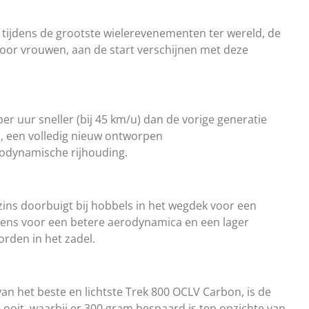
 tijdens de grootste wielerevenementen ter wereld, de
voor vrouwen, aan de start verschijnen met deze
r uur sneller (bij 45 km/u) dan de vorige generatie
, een volledig nieuw ontworpen
odynamische rijhouding.
szins doorbuigt bij hobbels in het wegdek voor een
 eens voor een betere aerodynamica en een lager
rden in het zadel.
an het beste en lichtste Trek 800 OCLV Carbon, is de
ooit, waarbij er 300 gram bespaard is ten opzichte van