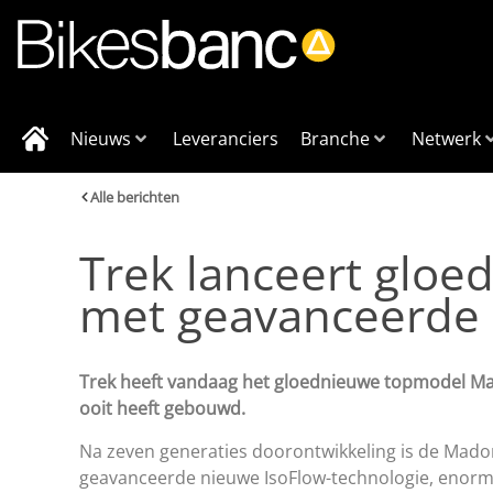
Nieuws
Leveranciers
Branche
Netwerk
Alle berichten
Trek lanceert glo
met geavanceerde 
Trek heeft vandaag het gloednieuwe topmodel Mad
ooit heeft gebouwd.
Na zeven generaties doorontwikkeling is de Madon
geavanceerde nieuwe IsoFlow-technologie, enor