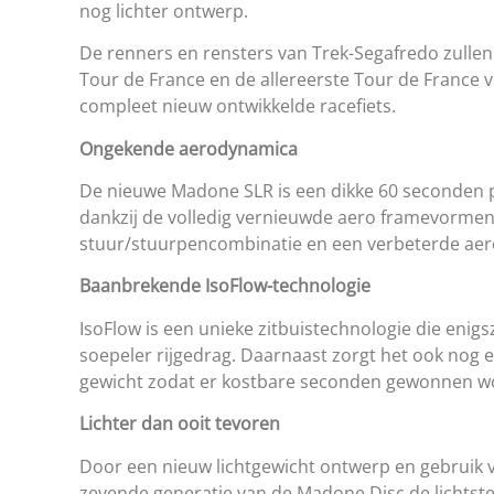
nog lichter ontwerp.
De renners en rensters van Trek-Segafredo zullen
Tour de France en de allereerste Tour de France 
compleet nieuw ontwikkelde racefiets.
Ongekende aerodynamica
De nieuwe Madone SLR is een dikke 60 seconden pe
dankzij de volledig vernieuwde aero framevormen
stuur/stuurpencombinatie en een verbeterde aer
Baanbrekende IsoFlow-technologie
IsoFlow is een unieke zitbuistechnologie die enig
soepeler rijgedrag. Daarnaast zorgt het ook nog
gewicht zodat er kostbare seconden gewonnen wo
Lichter dan ooit tevoren
Door een nieuw lichtgewicht ontwerp en gebruik v
zevende generatie van de Madone Disc de lichtste 