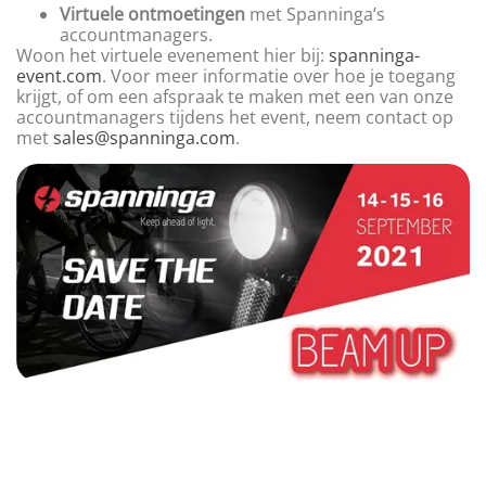
Virtuele ontmoetingen
met Spanninga’s
accountmanagers.
Woon het virtuele evenement hier bij:
spanninga-
event.com
. Voor meer informatie over hoe je toegang
krijgt, of om een afspraak te maken met een van onze
accountmanagers tijdens het event, neem contact op
met
sales@spanninga.com
.