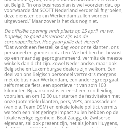
uit België. “In ons businessplan is wel voorzien dat, op
voorwaarde dat SCOTT Nederland verder blijft groeien,
deze diensten ook in Werkendam zullen worden
uitgevoerd.” Maar zover is het dus nog niet.
De officiële opening vindt plaats op 25 april, nu we,
hopelijk, zo goed als verlost zijn van de
coronaperikelen. Hoe gaan jullie dat vieren?
“Dat wordt een feestelijke dag voor onze klanten, ons
personeel en goede contacten. We hebben het bewust
op een maandag geprogrammeerd, vermits de meeste
winkels dan dicht zijn. Zowel Nederlandse, maar ook
Belgische en Luxemburgse dealers zijn welkom. Een
deel van ons Belgisch personeel vertrekt ’s morgens
met de bus naar Werkendam, een andere groep gaat
zelfs met de fiets, een sportieve rit van zo’n 100
kilometer. Bij aankomst is er eerst een rondleiding
voorzien, en om 12.00 uur starten de festiviteiten met
onze (potentiële) klanten, pers, VIP’s, ambassadeurs
(van o.a. Team DSM) en enkele lokale politici, vermits
we toch een niet geringe impact zullen hebben op de
lokale werkgelegenheid. Beat Zaugg, de Zwitserse
eigenaar, zal ook present zijn, net als Johan Huygens,