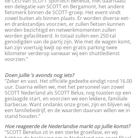
de CEO van SCOTT Sportech Benelux, met daarnaast
een delegatie van SCOTT en Bergamont, het andere
fietsmerk binnen de SCOTT-groep. Het event vindt
zowel buiten als binnen plaats. Er worden diverse eet-
en drankstandjes voorzien, er zullen fietsen kunnen
worden bezichtigd en netwerkmomenten zullen
worden gefaciliteerd. In totaal zullen een 250-tal
genodigden van de partij zijn. Wie met de wagen komt,
kan zijn voertuig kwijt op een gratis parking twee
kilometer verderop vanwaar wij een shuttledienst
voorzien.”
Doen jullie ’s avonds nog iets?
“Zeker en vast. Het officiële gedeelte eindigt rond 16.00
uur. Daarna willen we, met het personeel van zowel
SCOTT Nederland als SCOTT Belux, nog toasten op een
geslaagde start, en voorzien we een lekkere, familiale
barbecue. Want ondanks onze groei, zijn en blijven wij
een familiebedrijf, en de waarden daarvan willen we in
stand houden.”
Hoe reageerde de Nederlandse markt op jullie komst?
“SCOTT Benelux zit in een sterke groeifase, en wij