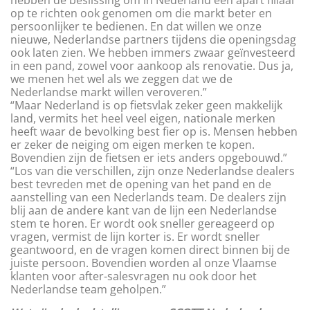
hebben de beslissing om in Nederland een apart filiaal
op te richten ook genomen om die markt beter en
persoonlijker te bedienen. En dat willen we onze
nieuwe, Nederlandse partners tijdens die openingsdag
ook laten zien. We hebben immers zwaar geïnvesteerd
in een pand, zowel voor aankoop als renovatie. Dus ja,
we menen het wel als we zeggen dat we de
Nederlandse markt willen veroveren.”
“Maar Nederland is op fietsvlak zeker geen makkelijk
land, vermits het heel veel eigen, nationale merken
heeft waar de bevolking best fier op is. Mensen hebben
er zeker de neiging om eigen merken te kopen.
Bovendien zijn de fietsen er iets anders opgebouwd.”
“Los van die verschillen, zijn onze Nederlandse dealers
best tevreden met de opening van het pand en de
aanstelling van een Nederlands team. De dealers zijn
blij aan de andere kant van de lijn een Nederlandse
stem te horen. Er wordt ook sneller gereageerd op
vragen, vermist de lijn korter is. Er wordt sneller
geantwoord, en de vragen komen direct binnen bij de
juiste persoon. Bovendien worden al onze Vlaamse
klanten voor after-salesvragen nu ook door het
Nederlandse team geholpen.”