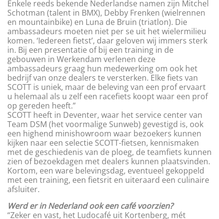
Enkele reeds bekende Nederlandse namen zijn Mitchel
Schotman (talent in BMX), Debby Frenken (wielrennen
en mountainbike) en Luna de Bruin (triatlon). Die
ambassadeurs moeten niet per se uit het wielermilieu
komen. ‘Iedereen fietst’, daar geloven wij immers sterk
in. Bij een presentatie of bij een training in de
gebouwen in Werkendam verlenen deze
ambassadeurs graag hun medewerking om ook het
bedrijf van onze dealers te versterken. Elke fiets van
SCOTT is uniek, maar de beleving van een prof ervaart
u helemaal als u zelf een racefiets koopt waar een prof
op gereden heeft.”
SCOTT heeft in Deventer, waar het service center van
Team DSM (het voormalige Sunweb) gevestigd is, ook
een highend minishowroom waar bezoekers kunnen
kijken naar een selectie SCOTT-fietsen, kennismaken
met de geschiedenis van de ploeg, de teamfiets kunnen
zien of bezoekdagen met dealers kunnen plaatsvinden.
Kortom, een ware belevingsdag, eventueel gekoppeld
met een training, een fietsrit en uiteraard een culinaire
afsluiter.
Werd er in Nederland ook een café voorzien?
“Zeker en vast, het Ludocafé uit Kortenberg, mét