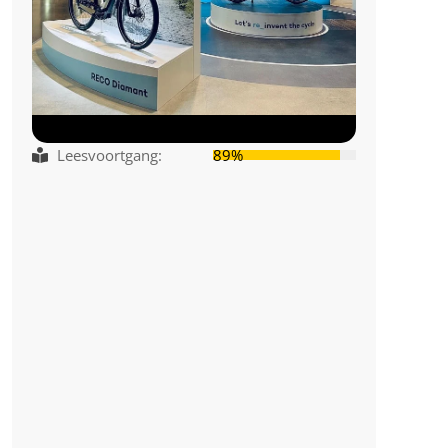
Leesvoortgang:
89%