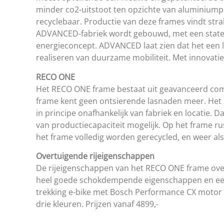
minder co2-uitstoot ten opzichte van aluminium
recyclebaar. Productie van deze frames vindt strak
ADVANCED-fabriek wordt gebouwd, met een state-
energieconcept. ADVANCED laat zien dat het een l
realiseren van duurzame mobiliteit. Met innovatie 
RECO ONE
Het RECO ONE frame bestaat uit geavanceerd comp
frame kent geen ontsierende lasnaden meer. Het sp
in principe onafhankelijk van fabriek en locatie. 
van productiecapaciteit mogelijk. Op het frame ru
het frame volledig worden gerecycled, en weer al
Overtuigende rijeigenschappen
De rijeigenschappen van het RECO ONE frame overtu
heel goede schokdempende eigenschappen en een h
trekking e-bike met Bosch Performance CX motor e
drie kleuren. Prijzen vanaf 4899,-