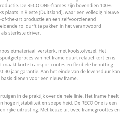
productie. De RECO ONE-frames zijn bovendien 100%
s plaats in Rieste (Duitsland), waar een volledig nieuwe
of-the-art productie en een zelfvoorzienend
eidende rol durft te pakken in het verantwoord
als sterkste driver.
osietmateriaal, versterkt met koolstofvezel. Het
uitgietproces van het frame duurt relatief kort en is
Dat maakt korte transportroutes en flexibele benutting
st 30 jaar garantie. Aan het einde van de levensduur kan
s basis dienen voor een nieuw frame.
igen in de praktijk over de hele linie. Het frame heeft
oge rijstabiliteit en soepelheid. De RECO One is een
n rijke uitrusting. Met keuze uit twee framegroottes en