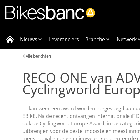
Nieuws
Leveranciers
Branche
Netwerk
Alle berichten
RECO ONE van ADV
Cyclingworld Euro
Er kan weer een award worden toegevoegd aan de
EBIKE. Na de recent ontvangen internationale i
ook de Cyclingworld Europe Award, in de categori
uitbrengen voor de beste, mooiste en meest inno
meest opvallende een nieuwe en gepatenteerde c