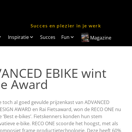
Succes en plezier in je werk
Inspiratie
Succes
Fun
Magazine
ANCED EBIKE wint
pe Award
 toch al goed gevulde prijzenkast van ADVANCED
F DESIGN AWARD en Rai Fietsaward, won de RECO ONE nu
e ‘Best e-bikes’. Fietskenners konden hun stem
vatieve e-bike. RECO ONE scoorde het hoogst, met als
omposiet frame productietechnologie. Deze heeft 60%