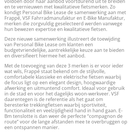
voldoen door haar aanbod voortdurend uit te breiden
en te vernieuwen met kwalitatieve fietsmerken. Zo
kondigt Personal Bike Lease de samenwerking aan met
Frappé, VSF Fahrradmanufaktur en E-Bike Manufaktur,
merken die zorgvuldig geselecteerd werden vanwege
hun bewezen expertise en kwalitatieve fietsen.
Deze nieuwe samenwerking illustreert de toewijding
van Personal Bike Lease om klanten een
budgetvriendelijke, aantrekkelijke keuze aan te bieden
en diversifieert hiermee het aanbod.
Met de toevoeging van deze 3 merken is er voor ieder
wat wils, Frappé staat bekend om de stijlvolle,
comfortabele klassieke en elektrische fietsen waarbij
de focus ligt op een elegant design, hoogwaardige
afwerking en uitmuntend comfort. Ideaal voor gebruik
in de stad en voor het dagelijks woon-werkveer. VSF
daarentegen is de referentie als het gaat om
beresterke trekkingfietsen waarbij sportiviteit,
functionaliteit en veelzijdigheid hand in hand gaan. E-
Bm tenslotte is dan weer de perfecte “compagnon de
route” voor de lange afstanden mee te overbruggen op
een ontspannen manier.