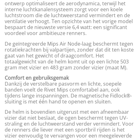
ontwerp optimaliseert de aerodynamica, terwijl het
interne luchtkanalensysteem zorgt voor een koele
luchtstroom die de luchtweerstand vermindert en de
ventilatie verhoogt. Ten opzichte van het vorige model
bespaart de nieuwste versie 6,4 watt: een significant
voordeel voor ambitieuze renners.
De geïntegreerde Mips Air Node-laag beschermt tegen
rotatiekrachten bij valpartijen, zonder dat dit ten koste
gaat van het gewicht of draagcomfort. Het
totaalgewicht van de helm komt uit op een lichte 503
gram met vizier en 483 gram zonder vizier (maat M).
Comfort en gebruiksgemak
Dankzij de verstelbare pasvorm en lichte, soepele
banden voelt de Rivet Mips comfortabel aan, ook
tijdens lange inspanningen. De magnetische Fidlock®-
sluiting is met één hand te openen en sluiten.
De helm is bovendien uitgerust met een afneembaar
vizier dat niet beslaat, de ogen beschermt tegen UV-
straling en de luchtweerstand verder vermindert. Voor
de renners die liever met een sportbril rijden is het
vizier eenvoudig te vervangen voor een meegeleverde