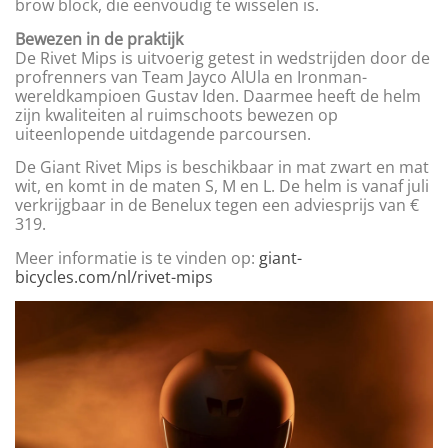
brow block, die eenvoudig te wisselen is.
Bewezen in de praktijk
De Rivet Mips is uitvoerig getest in wedstrijden door de
profrenners van Team Jayco AlUla en Ironman-
wereldkampioen Gustav Iden. Daarmee heeft de helm
zijn kwaliteiten al ruimschoots bewezen op
uiteenlopende uitdagende parcoursen.
De Giant Rivet Mips is beschikbaar in mat zwart en mat
wit, en komt in de maten S, M en L. De helm is vanaf juli
verkrijgbaar in de Benelux tegen een adviesprijs van €
319.
Meer informatie is te vinden op:
giant-
bicycles.com/nl/rivet-mips