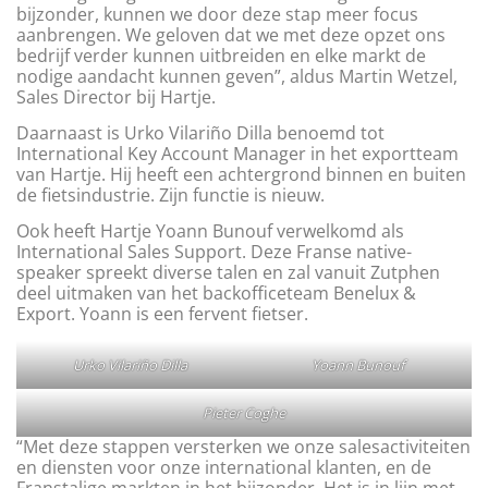
bijzonder, kunnen we door deze stap meer focus
aanbrengen. We geloven dat we met deze opzet ons
bedrijf verder kunnen uitbreiden en elke markt de
nodige aandacht kunnen geven”, aldus Martin Wetzel,
Sales Director bij Hartje.
Daarnaast is Urko Vilariño Dilla benoemd tot
International Key Account Manager in het exportteam
van Hartje. Hij heeft een achtergrond binnen en buiten
de fietsindustrie. Zijn functie is nieuw.
Ook heeft Hartje Yoann Bunouf verwelkomd als
International Sales Support. Deze Franse native-
speaker spreekt diverse talen en zal vanuit Zutphen
deel uitmaken van het backofficeteam Benelux &
Export. Yoann is een fervent fietser.
Urko Vilariño Dilla
Yoann Bunouf
Pieter Coghe
“Met deze stappen versterken we onze salesactiviteiten
en diensten voor onze international klanten, en de
Franstalige markten in het bijzonder. Het is in lijn met