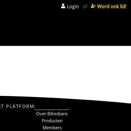
Login
of
Word ook lid!
ET PLATFORM:
Over Bikesbanc
Producten
Members