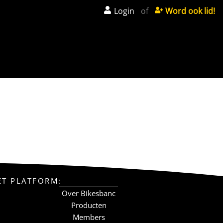
Login
of
Word ook lid!
ET PLATFORM:
Over Bikesbanc
Producten
Members