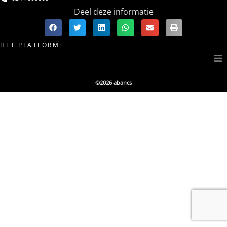
Deel deze informatie
HET PLATFORM:
Over Bikesbanc
©2026 abancs
Producten
Members
Partners & Friends
Team
Vacatures