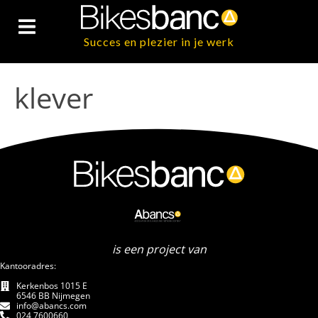
Succes en plezier in je werk
klever
is een project van
Kantooradres:
Kerkenbos 1015 E
6546 BB Nijmegen
info@abancs.com
024 7600660