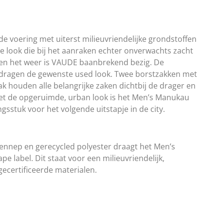
 voering met uiterst milieuvriendelijke grondstoffen
te look die bij het aanraken echter onverwachts zacht
gen het weer is VAUDE baanbrekend bezig. De
r dragen de gewenste used look. Twee borstzakken met
 houden alle belangrijke zaken dichtbij de drager en
et de opgeruimde, urban look is het Men’s Manukau
sstuk voor het volgende uitstapje in de city.
nnep en gerecycled polyester draagt het Men’s
label. Dit staat voor een milieuvriendelijk,
ecertificeerde materialen.