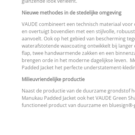
glanzende look verleent.
Nieuwe methodes in de stedelijke omgeving
VAUDE combineert een technisch materiaal voor de
en overtuigt bovendien met een stijlvolle, robuus
aanvoelt. Ook op het gebied van bescherming te
waterafstotende waxcoating ontwikkelt bij lange
flap, twee handwarmende zakken en een binnenzak
brengen orde in het moderne dagelijkse leven. M
Padded Jacket het perfecte understatement-kleding
Milieuvriendelijke productie
Naast de productie van de duurzame grondstof he
Manukau Padded Jacket ook het VAUDE Green Shape 
functioneel product van duurzame en bluesign®-g