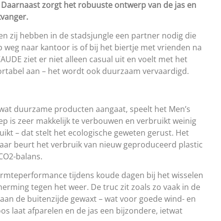
. Daarnaast zorgt het robuuste ontwerp van de jas en
kvanger.
n zij hebben in de stadsjungle een partner nodig die
eg naar kantoor is of bij het biertje met vrienden na
DE ziet er niet alleen casual uit en voelt met het
ortabel aan – het wordt ook duurzaam vervaardigd.
 wat duurzame producten aangaat, speelt het Men’s
p is zeer makkelijk te verbouwen en verbruikt weinig
kt – dat stelt het ecologische geweten gerust. Het
aar beurt het verbruik van nieuw geproduceerd plastic
CO2-balans.
rmteperformance tijdens koude dagen bij het wisselen
herming tegen het weer. De truc zit zoals zo vaak in de
 aan de buitenzijde gewaxt – wat voor goede wind- en
s laat afparelen en de jas een bijzondere, ietwat