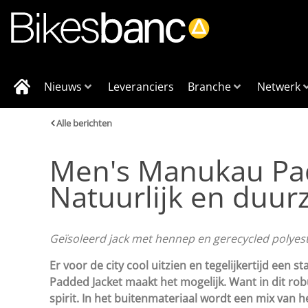
Nieuws
Leveranciers
Branche
Netwerk
Alle berichten
Men's Manukau Pad
Natuurlijk en duur
Geïsoleerd jack met hennep en gerecycled polyes
Er voor de city cool uitzien en tegelijkertijd ee
Padded Jacket maakt het mogelijk. Want in dit rob
spirit. In het buitenmateriaal wordt een mix van 