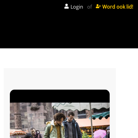
Login
of
Word ook lid!