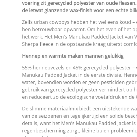
voering zit gerecycled polyester van oude flessen
de ietwat glanzende wax-finish voor een echte bli
Zelfs urban cowboys hebben het wel eens koud – e
hen betrouwbaar opwarmt. Om het even of het op w
het werk. Het Men’s Manukau Padded Jacket van VAU
Sherpa fleece in de opstaande kraag uiterst comf
Hennep en warmte maken mannen gelukkig
55% hennepvezels en 45% gerecycled polyester –
Manukau Padded Jacket in de eerste divisie. Henne
water, bovendien worden er geen pesticiden gebrui
gebruik van gerecycled polyester vermindert op h
en reduceert zo de ecologische voetafdruk en de 
De slimme materiaalmix biedt een uitstekende wa
van de seizoenen en tegelijkertijd een solide besc
details, want het Men’s Manukau Padded Jacket is
regenbescherming zorgt, kleine buien probleemloo