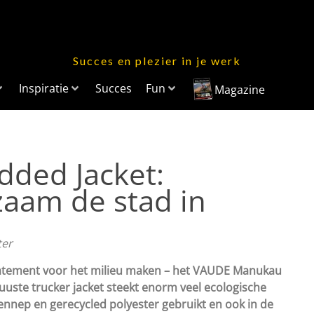
Succes en plezier in je werk
Inspiratie
Succes
Fun
Magazine
ded Jacket:
zaam de stad in
ter
n statement voor het milieu maken – het VAUDE Manukau
uuste trucker jacket steekt enorm veel ecologische
hennep en gerecycled polyester gebruikt en ook in de