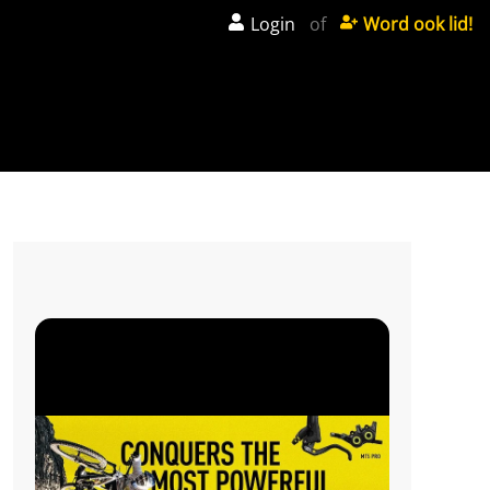
Login
of
Word ook lid!