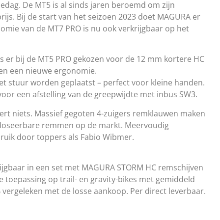
 alledag. De MT5 is al sinds jaren beroemd om zijn
ijs. Bij de start van het seizoen 2023 doet MAGURA er
omie van de MT7 PRO is nu ook verkrijgbaar op het
 is er bij de MT5 PRO gekozen voor de 12 mm kortere HC
 en een nieuwe ergonomie.
t stuur worden geplaatst – perfect voor kleine handen.
voor een afstelling van de greepwijdte met inbus SW3.
ert niets. Massief gegoten 4-zuigers remklauwen maken
t doseerbare remmen op de markt. Meervoudig
ruik door toppers als Fabio Wibmer.
rkrijgbaar in een set met MAGURA STORM HC remschijven
toepassing op trail- en gravity-bikes met gemiddeld
 vergeleken met de losse aankoop. Per direct leverbaar.