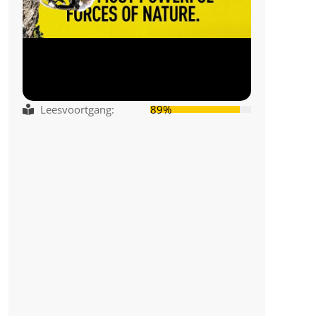
Leesvoortgang:
89%