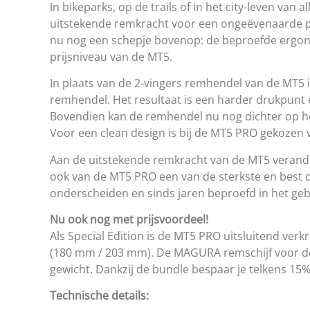
In bikeparks, op de trails of in het city-leven van
uitstekende remkracht voor een ongeëvenaarde pr
nu nog een schepje bovenop: de beproefde ergon
prijsniveau van de MT5.
In plaats van de 2-vingers remhendel van de MT5
remhendel. Het resultaat is een harder drukpunt
Bovendien kan de remhendel nu nog dichter op he
Voor een clean design is bij de MT5 PRO gekozen 
Aan de uitstekende remkracht van de MT5 verand
ook van de MT5 PRO een van de sterkste en bes
onderscheiden en sinds jaren beproefd in het geb
Nu ook nog met prijsvoordeel!
Als Special Edition is de MT5 PRO uitsluitend ve
(180 mm / 203 mm). De MAGURA remschijf voor de 
gewicht. Dankzij de bundle bespaar je telkens 15%
Technische details: