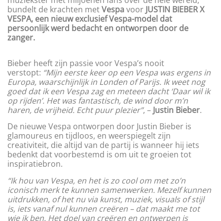
bundelt de krachten met
Vespa
voor
JUSTIN BIEBER X
VESPA, een nieuw exclusief Vespa-model dat
persoonlijk werd bedacht en ontworpen door de
zanger.
Bieber heeft zijn passie voor Vespa’s nooit
verstopt:
“Mijn eerste keer op een Vespa was ergens in
Europa, waarschijnlijk in Londen of Parijs. Ik weet nog
goed dat ik een Vespa zag en meteen dacht ‘Daar wil ik
op rijden’. Het was fantastisch, de wind door m’n
haren, de vrijheid. Echt puur plezier”
, –
Justin Bieber
.
De nieuwe Vespa ontworpen door Justin Bieber is
glamoureus en tijdloos, en weerspiegelt zijn
creativiteit, die altijd van de partij is wanneer hij iets
bedenkt dat voorbestemd is om uit te groeien tot
inspiratiebron.
“Ik hou van Vespa, en het is zo cool om met zo’n
iconisch merk te kunnen samenwerken. Mezelf kunnen
uitdrukken, of het nu via kunst, muziek, visuals of stijl
is, iets vanaf nul kunnen creëren – dat maakt me tot
wie ik ben. Het doel van creëren en ontwerpen is