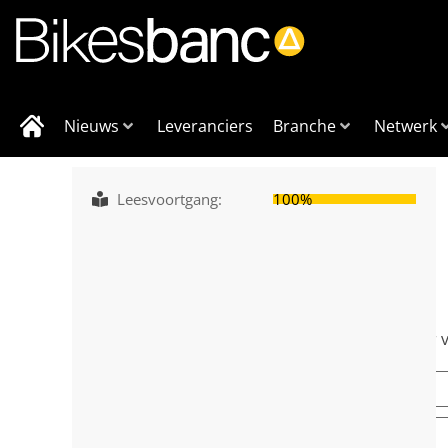
Nieuws
Leveranciers
Branche
Netwerk
Home
Inspiratie
Test Ondernemen
Leesvoortgang:
100%
Test Ondernemen
… verder lezen? Dit artikel is alleen beschikbaar