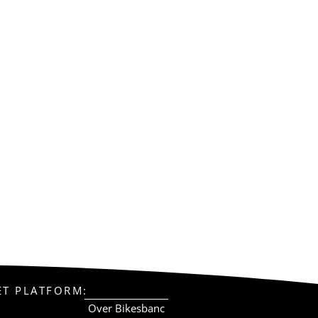
ET PLATFORM:
Over Bikesbanc