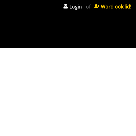
Login
of
Word ook lid!