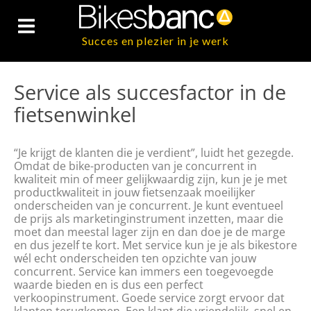
Succes en plezier in je werk
Service als succesfactor in de
fietsenwinkel
“Je krijgt de klanten die je verdient”, luidt het gezegde.
Omdat de bike-producten van je concurrent in
kwaliteit min of meer gelijkwaardig zijn, kun je je met
productkwaliteit in jouw fietsenzaak moeilijker
onderscheiden van je concurrent. Je kunt eventueel
de prijs als marketinginstrument inzetten, maar die
moet dan meestal lager zijn en dan doe je de marge
en dus jezelf te kort. Met service kun je je als bikestore
wél echt onderscheiden ten opzichte van jouw
concurrent. Service kan immers een toegevoegde
waarde bieden en is dus een perfect
verkoopinstrument. Goede service zorgt ervoor dat