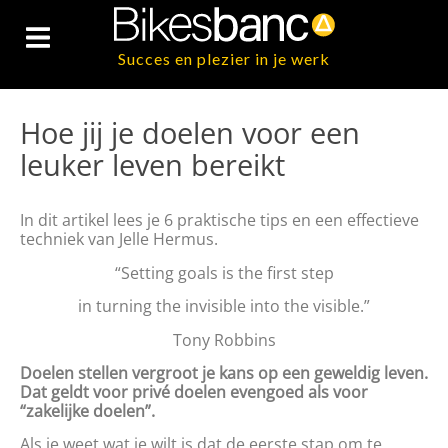
Succes en plezier in je werk
Hoe jij je doelen voor een
leuker leven bereikt
In dit artikel lees je 6 praktische tips en een effectieve
techniek van Jelle Hermus.
“Setting goals is the first step
in turning the invisible into the visible.”
Tony Robbins
Doelen stellen vergroot je kans op een geweldig leven.
Dat geldt voor privé doelen evengoed als voor
“zakelijke doelen”.
Als je weet wat je wilt is dat de eerste stap om te