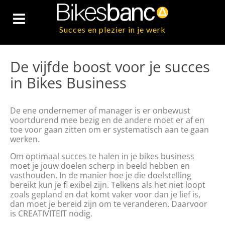
Succes en plezier in je werk
De vijfde boost voor je succes
in Bikes Business
De ene ondernemer of manager is er onbewust
voortdurend mee bezig en de andere moet er af en
toe voor gaan zitten om er systematisch aan te gaan
werken.
Om optimaal succes te halen in je bikes business
moet je jouw doelen scherp in beeld hebben en
vasthouden. In de manier hoe je die doelstelling
bereikt kun je fl exibel zijn. Telkens als het niet loopt
zoals gepland en dat komt vaker voor dan je lief is,
dan moet je bereid zijn om te veranderen. Daarvoor
is CREATIVITEIT nodig.