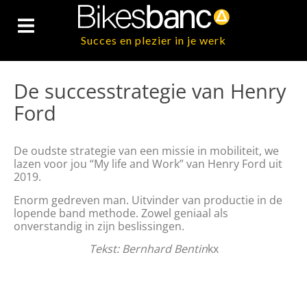
Succes en plezier in je werk
De successtrategie van Henry
Ford
De oudste strategie van een missie in mobiliteit, we
lazen voor jou “My life and Work” van Henry Ford uit
2019.
Enorm gedreven man. Uitvinder van productie in de
lopende band methode. Zowel geniaal als
onverstandig in zijn beslissingen.
Tekst: Bernhard Bentin
kx