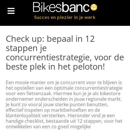
Succes en plezier in je werk
Check up: bepaal in 12
stappen je
concurrentiestrategie, voor de
beste plek in het peloton!
Een mooie manier om je concurrent voor te blijven is
het opstellen van een optimale concurrentiestrategie
voor een fietsenzaak. Hiermee kun je je als bikestore
ondernemer onderscheiden in jouw regionale markt.
Je kunt zo vooral jouw sterke punten benutten,
effectief inspelen op marktbehoeften en de
klantenloyaliteit versterken. Hieronder vind je een
handige checklist, bestaande uit 12 stappen, voor het
ontwikkelen van een zo goed mogelijke