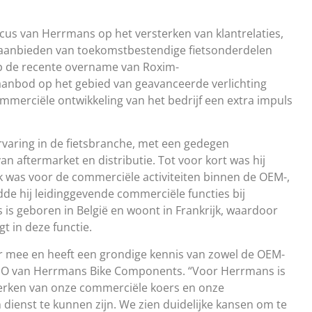
ocus van Herrmans op het versterken van klantrelaties,
aanbieden van toekomstbestendige fietsonderdelen
op de recente overname van Roxim-
aanbod op het gebied van geavanceerde verlichting
mmerciële ontwikkeling van het bedrijf een extra impuls
ervaring in de fietsbranche, met een gedegen
an aftermarket en distributie. Tot voor kort was hij
jk was voor de commerciële activiteiten binnen de OEM-,
dde hij leidinggevende commerciële functies bij
 geboren in België en woont in Frankrijk, waardoor
t in deze functie.
or mee en heeft een grondige kennis van zowel de OEM-
, CEO van Herrmans Bike Components. “Voor Herrmans is
terken van onze commerciële koers en onze
 dienst te kunnen zijn. We zien duidelijke kansen om te