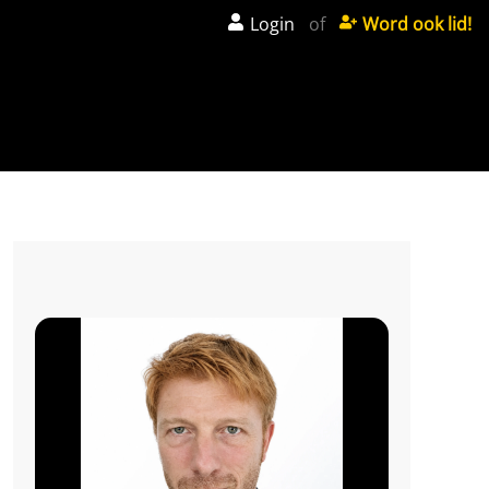
Login
of
Word ook lid!