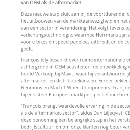
van OEM als de aftermarket.
Deze nieuwe stap sluit aan bij de voortdurende f
het uitbouwen van de marktaanwezigheid en het 
aan een sector in verandering. Het volgt tevens 
verlichtingstechnologie, waarmee Herrmans zijn 
voor e-bikes en speed-pedelecs uitbreidt en de co
geeft.
François Joly beschikt over ruime internationale 
achtergrond in OEM-activiteiten, de ontwikkeling v
hoofd Verkoop bij Mavic, waar hij verantwoordeli
aftermarket- en distributiekanalen. Eerder beklee
Neomouv en Mach 1 Wheel Components. François is
hij een sterk Europees marktperspectief meebreng
“François brengt waardevolle ervaring in de sect
als de aftermarket-sector”, aldus Dan Liljeqvist
deze benoeming een belangrijke stap in het vers
bedrijfscultuur, en om onze klanten nog beter van