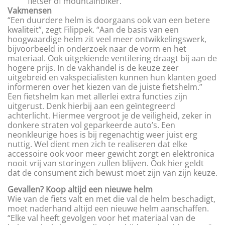
fietser of mountainbiker.
Vakmensen
“Een duurdere helm is doorgaans ook van een betere
kwaliteit”, zegt Filippek. “Aan de basis van een
hoogwaardige helm zit veel meer ontwikkelingswerk,
bijvoorbeeld in onderzoek naar de vorm en het
materiaal. Ook uitgekiende ventilering draagt bij aan de
hogere prijs. In de vakhandel is de keuze zeer
uitgebreid en vakspecialisten kunnen hun klanten goed
informeren over het kiezen van de juiste fietshelm.”
Een fietshelm kan met allerlei extra functies zijn
uitgerust. Denk hierbij aan een geïntegreerd
achterlicht. Hiermee vergroot je de veiligheid, zeker in
donkere straten vol geparkeerde auto’s. Een
neonkleurige hoes is bij regenachtig weer juist erg
nuttig. Wel dient men zich te realiseren dat elke
accessoire ook voor meer gewicht zorgt en elektronica
nooit vrij van storingen zullen blijven. Ook hier geldt
dat de consument zich bewust moet zijn van zijn keuze.
Gevallen? Koop altijd een nieuwe helm
Wie van de fiets valt en met die val de helm beschadigt,
moet naderhand altijd een nieuwe helm aanschaffen.
“Elke val heeft gevolgen voor het materiaal van de