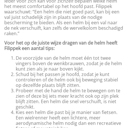
Ieder voor zich kan voor zichzelf bepalen welke helm
het meest comfortabel op het hoofd past. Filippek
waarschuwt: “Een helm die niet goed past, kan bij een
val juist schadelijk zijn in plaats van de nodige
bescherming te bieden. Als een helm bij een val naar
de nek verschuift, kan zelfs de wervelkolom beschadigd
raken.”
Voor het op de juiste wijze dragen van de helm heeft
Filippek een aantal tips:
De voorzijde van de helm moet één tot twee
vingers boven de wenkbrauwen, zodat je de helm
kunt zien als je naar boven kijkt.
Schud bij het passen je hoofd, zodat je kunt
controleren of de helm ook bij beweging stabiel
op dezelfde plaats blijft zitten.
Probeer met de hand de helm te bewegen om te
zien of deze bij iets meer kracht ook op zijn plek
blijft zitten. Een helm die snel verschuift, is niet
geschikt.
Kies een helm die past bij je manier van fietsen.
Een wielrenner heeft een lichtere, meer
aerodynamische helm nodig dan een recreatieve