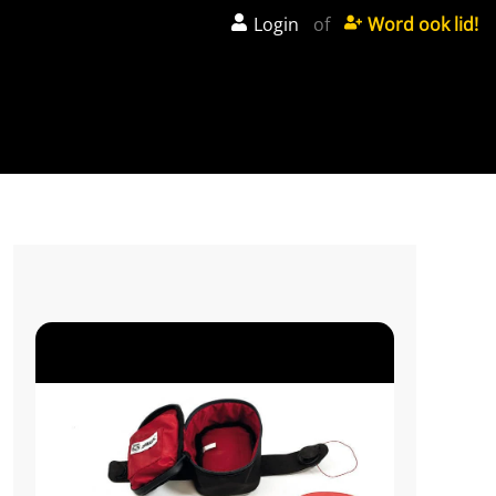
Login
of
Word ook lid!