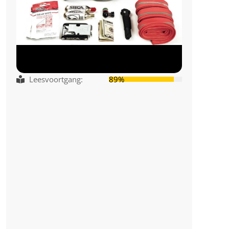
Leesvoortgang:
89%