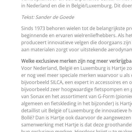
in Nederland en die in België/Luxemburg. Dit do
Tekst: Sander de Goede
Sinds 1973 behoren wielen tot de belangrijkste pr
beginnende en ervaren wielrenliefhebbers. Als het
produceert innovatieve velgen die doorgaans zij
aan materialen zorgt voor uitstekende aerodynamic
Welke exclusieve merken zijn nog meer verkrijgbaa
Voor Nederland, België en Luxemburg is Hartje zoa
er nog veel meer speciale merken waarvoor u als d
bijvoorbeeld SILCA, een expert in accessoires en
bijvoorbeeld zeer hoogwaardige fietspompen e
van Sonax en het assortiment van G-Form (pionie
algemeen en fietskleding in het bijzonder) is Hartj
detaillist uit België of Luxemburg de innovatiev
Bollé? Dan is Hartje ook daarvoor de aangewezen
samenwerking met Hartje is dat deze groothandel
hun exclusieve merken. Hierdoor krijgt u te make