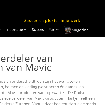
Succes en plezier in je werk
Inspiratie
Succes
Fun
Magazine
verdeler van
n van Mavic
c zich onderscheidt, dan zijn het wel race- en
n, helmen en kleding (voor heren én dames) en
chte Mavic producten van topkwaliteit. De Duitse
usieve verdeler van Mavic-producten. Hartje heeft een
Gelderse Zutphen. Vanuit daar bedient Hartje de markt