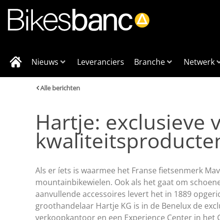
Nieuws
Leveranciers
Branche
Netwerk
Alle berichten
Hartje: exclusieve 
kwaliteitsproducte
Als er íets is waarmee het Franse fietsenmerk Mavi
mountainbikewielen. Ook als het gaat om schoene
aanvullende accessoires levert het in 1889 opgeri
groothandelaar Hartje KG is in de Benelux de excl
verkoopkantoor en een Experience Center in het 