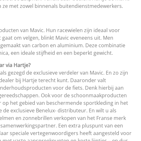
en ze met zowel binnenals buitendienstmedewerkers.
oducten van Mavic. Hun racewielen zijn ideaal voor
 gaat om velgen, blinkt Mavic eveneens uit. Men
n gemaakt van carbon en aluminium. Deze combinatie
a, een ideale stijfheid en een beperkt gewicht.
r via Hartje?
ls gezegd de exclusieve verdeler van Mavic. En zo zijn
ealer bij Hartje terecht kunt. Daaronder valt
 onderhoudsproducten voor de fiets. Denk hierbij aan
n gereedschappen. Ook voor de schoonmaakproducten
r op het gebied van beschermende sportkleding in het
e de exclusieve Benelux- distributeur. En wilt u als
e helmen en zonnebrillen verkopen van het Franse merk
 samenwerkingspartner. Een extra pluspunt van een
aar speciale vertegenwoordigers heeft aangesteld voor
n met vaste aanspreekpunten en korte lijntjes – en dus