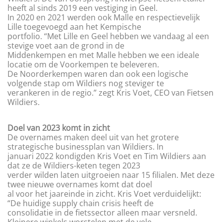
heeft al sinds 2019 een vestiging in Geel.
In 2020 en 2021 werden ook Malle en respectievelijk
Lille toegevoegd aan het Kempische
portfolio. “Met Lille en Geel hebben we vandaag al een
stevige voet aan de grond in de
Middenkempen en met Malle hebben we een ideale
locatie om de Voorkempen te beleveren.
De Noorderkempen waren dan ook een logische
volgende stap om Wildiers nog steviger te
verankeren in de regio.” zegt Kris Voet, CEO van Fietsen
Wildiers.
Doel van 2023 komt in zicht
De overnames maken deel uit van het grotere
strategische businessplan van Wildiers. In
januari 2022 kondigden Kris Voet en Tim Wildiers aan
dat ze de Wildiers-keten tegen 2023
verder wilden laten uitgroeien naar 15 filialen. Met deze
twee nieuwe overnames komt dat doel
al voor het jaareinde in zicht. Kris Voet verduidelijkt:
“De huidige supply chain crisis heeft de
consolidatie in de fietssector alleen maar versneld.
Kleinere winkels worstelen met de vele