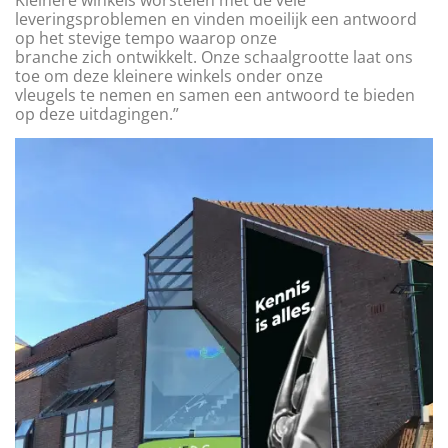
leveringsproblemen en vinden moeilijk een antwoord
op het stevige tempo waarop onze
branche zich ontwikkelt. Onze schaalgrootte laat ons
toe om deze kleinere winkels onder onze
vleugels te nemen en samen een antwoord te bieden
op deze uitdagingen.”