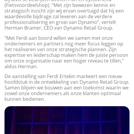
(Fietsvoordeelshop). “Met zijn bewezen kennis en
strategisch inzicht zijn wij ervan overtuigd dat hij een
waardevolle bijdrage zal leveren aan de verdere
professionalisering en groei van Dynamo”, vertelt
Herman Bramer, CEO van Dynamo Retail Group.
“Met Ferdi aan boord willen we samen met onze
ondernemers en partners nog meer focus leggen op
het realiseren van onze strategische plannen. Zijn
expertise en leiderschap maken hem de juiste persoon
om onze organisatie naar een hoger niveau te tillen,”
aldus Herman.
De aanstelling van Ferdi Ertekin markeert een nieuw
hoofdstuk in de ontwikkeling van Dynamo Retail Group.
Samen blijven we bouwen aan een toekomst waarin we
zowel onze ondernemers als onze klanten optimaal
kunnen bedienen.