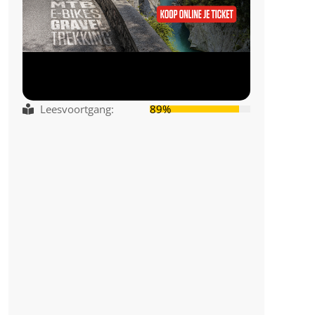
Leesvoortgang:
89%