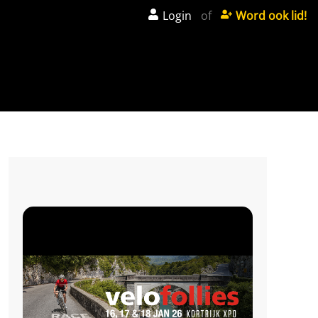
Login
of
Word ook lid!