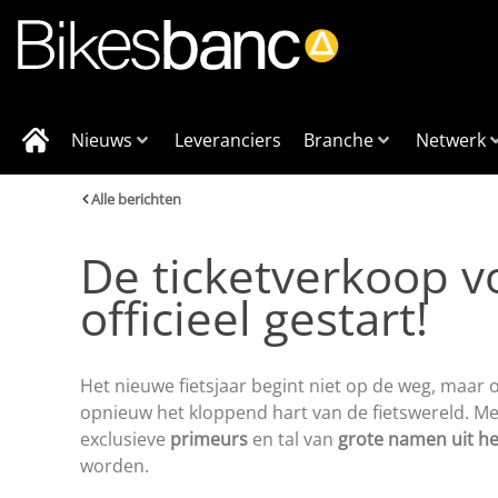
Nieuws
Leveranciers
Branche
Netwerk
Alle berichten
De ticketverkoop vo
officieel gestart!
Het nieuwe fietsjaar begint niet op de weg, maar
opnieuw het kloppend hart van de fietswereld. M
exclusieve
primeurs
en tal van
grote namen uit he
worden.