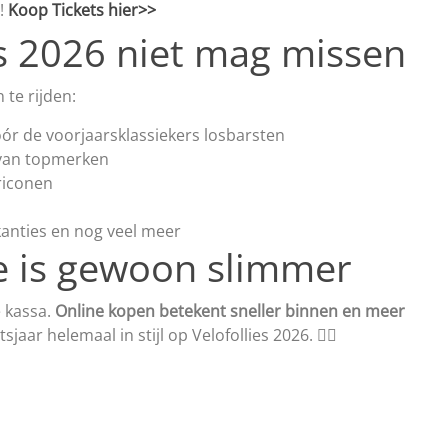
t!
Koop Tickets hier>>
s 2026 niet mag missen
te rijden:
óór de voorjaarsklassiekers losbarsten
 van topmerken
riconen
akanties en nog veel meer
e is gewoon slimmer
e kassa.
Online kopen betekent sneller binnen en meer
sjaar helemaal in stijl op Velofollies 2026. 🚴‍♂️