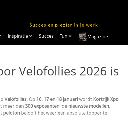
Succes en plezier in je werk
Inspiratie
Succes
Fun
Magazine
or Velofollies 2026 is
 op
Velofollies
. Op
16, 17 en 18 januari
wordt
Kortrijk Xpo
et meer dan
300 exposanten
, de
nieuwste modellen
,
t peloton
belooft het weer een absolute topper te