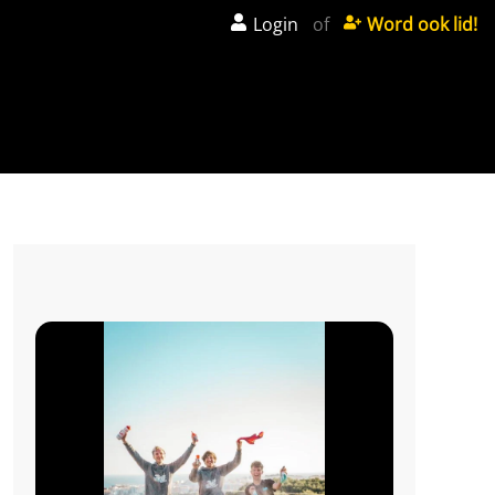
Login
of
Word ook lid!