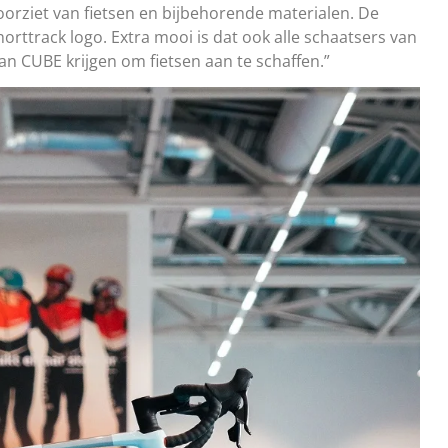
voorziet van fietsen en bijbehorende materialen. De
rttrack logo. Extra mooi is dat ook alle schaatsers van
n CUBE krijgen om fietsen aan te schaffen.”