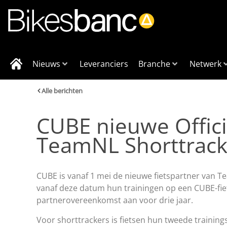
Nieuws
Leveranciers
Branche
Netwerk
Alle berichten
CUBE nieuwe Offici
TeamNL Shorttrac
CUBE is vanaf 1 mei de nieuwe fietspartner van T
vanaf deze datum hun trainingen op een CUBE-fie
partnerovereenkomst aan voor drie jaar.
Voor shorttrackers is fietsen hun tweede traini