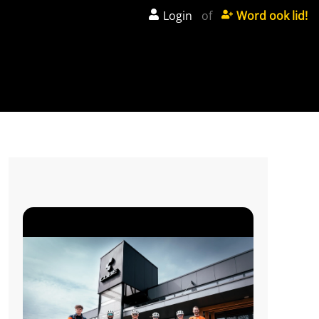
Login
of
Word ook lid!