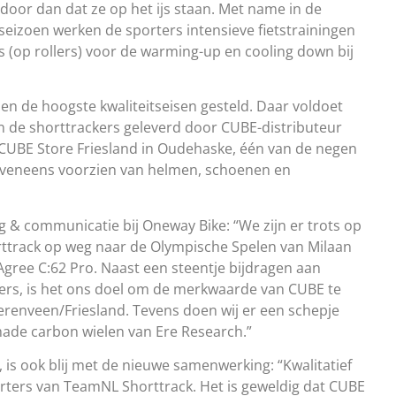
door dan dat ze op het ijs staan. Met name in de
seizoen werken de sporters intensieve fietstrainingen
s (op rollers) voor de warming-up en cooling down bij
en de hoogste kwaliteitseisen gesteld. Daar voldoet
n de shorttrackers geleverd door CUBE-distributeur
CUBE Store Friesland in Oudehaske, één van de negen
 eveneens voorzien van helmen, schoenen en
g & communicatie bij Oneway Bike: “We zijn er trots op
track op weg naar de Olympische Spelen van Milaan
ree C:62 Pro. Naast een steentje bijdragen aan
ers, is het ons doel om de merkwaarde van CUBE te
eerenveen/Friesland. Tevens doen wij er een schepje
made carbon wielen van Ere Research.”
 is ook blij met de nieuwe samenwerking: “Kwalitatief
orters van TeamNL Shorttrack. Het is geweldig dat CUBE