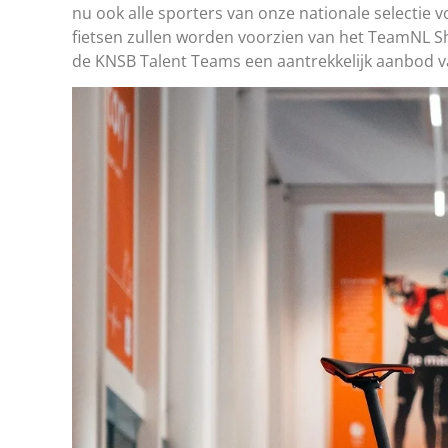
nu ook alle sporters van onze nationale selectie 
fietsen zullen worden voorzien van het TeamNL Sho
de KNSB Talent Teams een aantrekkelijk aanbod va