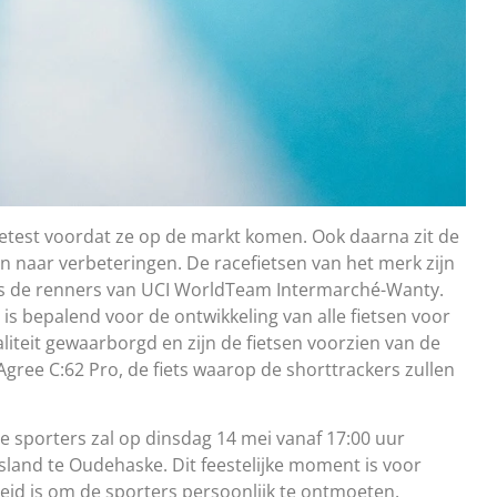
getest voordat ze op de markt komen. Ook daarna zit de
en naar verbeteringen. De racefietsen van het merk zijn
ls de renners van UCI WorldTeam Intermarché-Wanty.
is bepalend voor de ontwikkeling van alle fietsen voor
teit gewaarborgd en zijn de fietsen voorzien van de
gree C:62 Pro, de fiets waarop de shorttrackers zullen
le sporters zal op dinsdag 14 mei vanaf 17:00 uur
esland te Oudehaske. Dit feestelijke moment is voor
heid is om de sporters persoonlijk te ontmoeten.