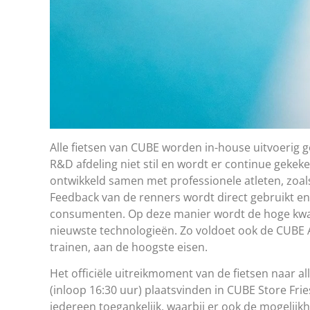
Alle fietsen van CUBE worden in-house uitvoerig 
R&D afdeling niet stil en wordt er continue gekek
ontwikkeld samen met professionele atleten, zoa
Feedback van de renners wordt direct gebruikt en 
consumenten. Op deze manier wordt de hoge kwali
nieuwste technologieën. Zo voldoet ook de CUBE A
trainen, aan de hoogste eisen.
Het officiële uitreikmoment van de fietsen naar al
(inloop 16:30 uur) plaatsvinden in CUBE Store Fri
iedereen toegankelijk, waarbij er ook de mogelijk