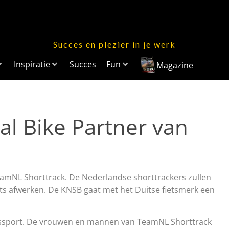
Succes en plezier in je werk
Inspiratie
Succes
Fun
Magazine
al Bike Partner van
k
eamNL Shorttrack. De Nederlandse shorttrackers zullen
ts afwerken. De KNSB gaat met het Duitse fietsmerk een
ngssport. De vrouwen en mannen van TeamNL Shorttrack