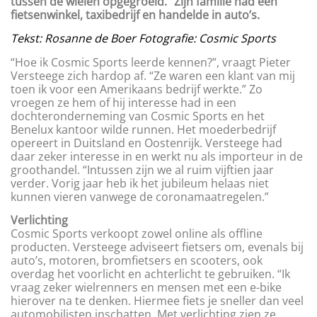
tussen de wielen opgegroeid.” Zijn familie had een
fietsenwinkel,
taxibedrijf en handelde in auto’s.
Tekst: Rosanne de Boer Fotografie: Cosmic Sports
“Hoe ik Cosmic Sports leerde kennen?”, vraagt Pieter
Versteege zich hardop af. “Ze waren een klant van mij
toen ik voor een Amerikaans bedrijf werkte.” Zo
vroegen ze hem of hij interesse had in een
dochteronderneming van Cosmic Sports en het
Benelux kantoor wilde runnen. Het moederbedrijf
opereert in Duitsland en Oostenrijk. Versteege had
daar zeker interesse in en werkt nu als importeur in de
groothandel. “Intussen zijn we al ruim vijftien jaar
verder. Vorig jaar heb ik het jubileum helaas niet
kunnen vieren vanwege de coronamaatregelen.”
Verlichting
Cosmic Sports verkoopt zowel online als offline
producten. Versteege adviseert fietsers om, evenals bij
auto’s, motoren, bromfietsers en scooters, ook
overdag het voorlicht en achterlicht te gebruiken. “Ik
vraag zeker wielrenners en mensen met een e-bike
hierover na te denken. Hiermee fiets je sneller dan veel
automobilisten inschatten. Met verlichting zien ze