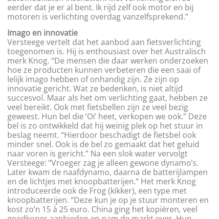
eerder dat je er al bent. Ik rijd zelf ook motor en bij
motoren is verlichting overdag vanzelfsprekend.”
Imago en innovatie
Versteege vertelt dat het aanbod aan fietsverlichting
toegenomen is. Hij is enthousiast over het Australisch
merk Knog. “De mensen die daar werken onderzoeken
hoe ze producten kunnen verbeteren die een saai of
lelijk imago hebben of onhandig zijn. Ze zijn op
innovatie gericht. Wat ze bedenken, is niet altijd
succesvol. Maar als het om verlichting gaat, hebben ze
veel bereikt. Ook met fietsbellen zijn ze veel bezig
geweest. Hun bel die ‘Oi’ heet, verkopen we ook.” Deze
bel is zo ontwikkeld dat hij weinig plek op het stuur in
beslag neemt. “Hierdoor beschadigt de fietsbel ook
minder snel. Ook is de bel zo gemaakt dat het geluid
naar voren is gericht.” Na een slok water vervolgt
Versteege: “Vroeger zag je alleen gewone dynamo’s.
Later kwam de naafdynamo, daarna de batterijlampen
en de lichtjes met knoopbatterijen.” Het merk Knog
introduceerde ook de Frog (kikker), een type met
knoopbatterijen. “Deze kun je op je stuur monteren en
kost zo’n 15 à 25 euro. China ging het kopiëren, veel
goedkoper aanbieden en nam de markt over. Hun