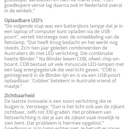
goedkopere versie lag daarna ook in Nederland overal
in de winkels.”
Oplaadbare LED’s
“De volgende stap was een batterijloos lampje dat je in
een laptop of computer kunt opladen via de USB-
poort”, vertelt Versteege over de ontwikkeling van de
fietslamp. “Dat heeft Knog bedacht en het werkt nog
steeds. Zo’n tien jaar geleden combineerden de
Australiërs dit met LED verlichting. Die combinatie
heette Blinder.” Na Blinder kwam COB, ofwel: chip-on-
board. COB bestaat uit vele minuscule LED-lampen met
een laag energiegebruik die veel licht geven. “COB is
geïntegreerd in de Blinder-lijn en is via een USB-poort
oplaadbaar. ‘Cobber’ betekent in Australië vriend of
maatje.”
Zichtbaarheid
De laatste innovatie is een soort verlichting die te
buigen is. Versteege: “Dan is het licht ook aan de zijkant
zichtbaar, zelfs tot 330 graden. Het probleem van
fietsverlichting is dat je aan de zijkant vaak moeilijk te
zien bent. Dat probleem is hiermee opgelost.”
Goedkoop is zo’n lamp echter niet. Je betaalt er gauw