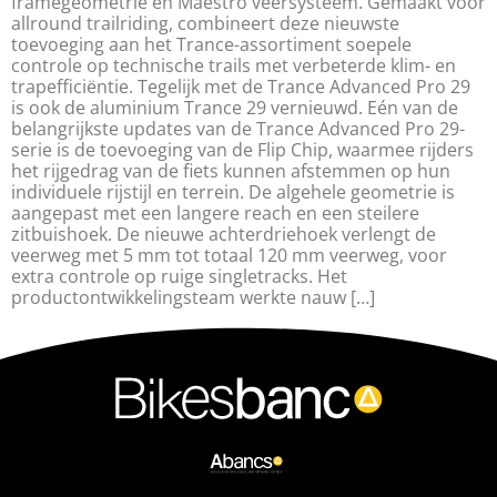
framegeometrie en Maestro veersysteem. Gemaakt voor
allround trailriding, combineert deze nieuwste
toevoeging aan het Trance-assortiment soepele
controle op technische trails met verbeterde klim- en
trapefficiëntie. Tegelijk met de Trance Advanced Pro 29
is ook de aluminium Trance 29 vernieuwd. Eén van de
belangrijkste updates van de Trance Advanced Pro 29-
serie is de toevoeging van de Flip Chip, waarmee rijders
het rijgedrag van de fiets kunnen afstemmen op hun
individuele rijstijl en terrein. De algehele geometrie is
aangepast met een langere reach en een steilere
zitbuishoek. De nieuwe achterdriehoek verlengt de
veerweg met 5 mm tot totaal 120 mm veerweg, voor
extra controle op ruige singletracks. Het
productontwikkelingsteam werkte nauw […]