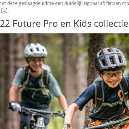
et deze geslaagde editie een duidelijk signaal af: fietsen 
 […]
2 Future Pro en Kids collecti