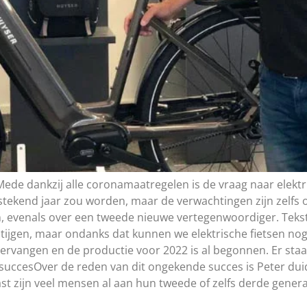
de dankzij alle coronamaatregelen is de vraag naar elektr
stekend jaar zou worden, maar de verwachtingen zijn zelfs 
, evenals over een tweede nieuwe vertegenwoordiger. Tekst: 
stijgen, maar ondanks dat kunnen we elektrische fietsen nog 
rvangen en de productie voor 2022 is al begonnen. Er staa
uccesOver de reden van dit ongekende succes is Peter duide
t zijn veel mensen al aan hun tweede of zelfs derde generat