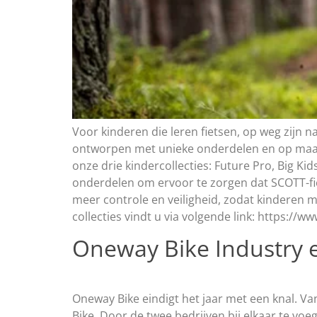
Voor kinderen die leren fietsen, op weg zijn na
ontworpen met unieke onderdelen en op maat
onze drie kindercollecties: Future Pro, Big Ki
onderdelen om ervoor te zorgen dat SCOTT-fiet
meer controle en veiligheid, zodat kinderen
collecties vindt u via volgende link: https://
Oneway Bike Industry e
Oneway Bike eindigt het jaar met een knal. V
Bike. Door de twee bedrijven bij elkaar te vo