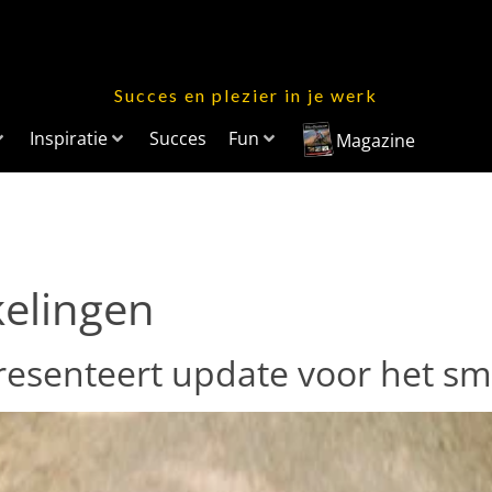
Succes en plezier in je werk
Inspiratie
Succes
Fun
Magazine
elingen
resenteert update voor het sm