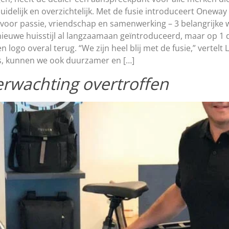
delijk en overzichtelijk. Met de fusie introduceert Oneway B
t voor passie, vriendschap en samenwerking – 3 belangrijke
nieuwe huisstijl al langzaamaan geïntroduceerd, maar op 1 d
ogo overal terug. “We zijn heel blij met de fusie,” vertel
is, kunnen we ook duurzamer en […]
erwachting overtroffen