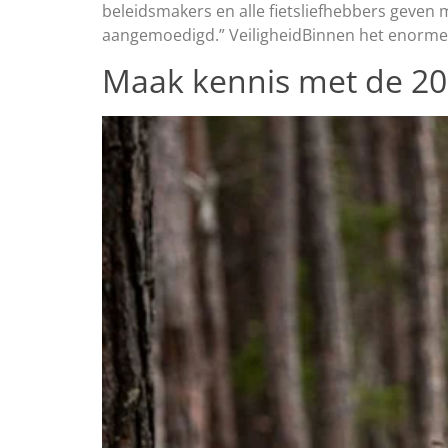
beleidsmakers en alle fietsliefhebbers geven m
aangemoedigd.” VeiligheidBinnen het enorme
Maak kennis met de 202