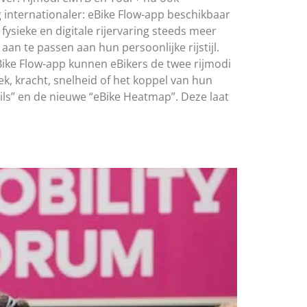
 internationaler: eBike Flow-app beschikbaar
fysieke en digitale rijervaring steeds meer
n te passen aan hun persoonlijke rijstijl.
Bike Flow-app kunnen eBikers de twee rijmodi
ek, kracht, snelheid of het koppel van hun
ails” en de nieuwe “eBike Heatmap”. Deze laat