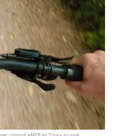
ever: rijmodi eMTB en Tour+ nu ook