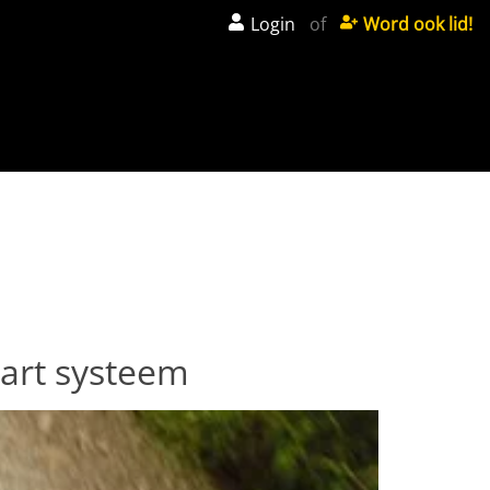
Login
of
Word ook lid!
art systeem