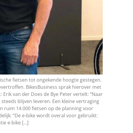
ische fietsen tot ongekende hoogte gestegen.
overtroffen. BikesBusiness sprak hierover met
Erik van der Does de Bye Peter vertelt: “Naar
steeds blijven leveren. Een kleine vertraging
n ruim 14.000 fietsen op de planning voor
lijk: “De e-bike wordt overal voor gebruikt:
ie e-bike […]