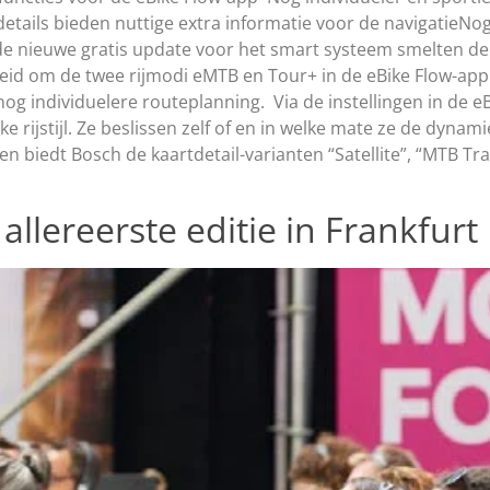
tails bieden nuttige extra informatie voor de navigatieNog
 de nieuwe gratis update voor het smart systeem smelten de 
d om de twee rijmodi eMTB en Tour+ in de eBike Flow-app aa
og individuelere routeplanning. Via de instellingen in de e
ijstijl. Ze beslissen zelf of en in welke mate ze de dynami
n biedt Bosch de kaartdetail-varianten “Satellite”, “MTB Tr
llereerste editie in Frankfurt