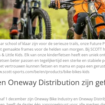
ar school of klaar zijn voor de serieuze trails, onze Future P
 gemaakte frames voor de helden van morgen. Bij SCOTT h
ds & Little Kids. Elk van onze kinderfietsen heeft een uniek
sen beter passen en tegelijkertijd een sterke en stabiele p
 met vertrouwen kunnen fietsen en mama en papa een gerust
www.scott-sports.com/be/en/products/bike-bikes-kids
n Oneway Distribution zijn gef
anaf 1 december zijn Oneway Bike Industry en Oneway Distrib
egen, heeft de dealer één aanspreekpunt voor alle merken di