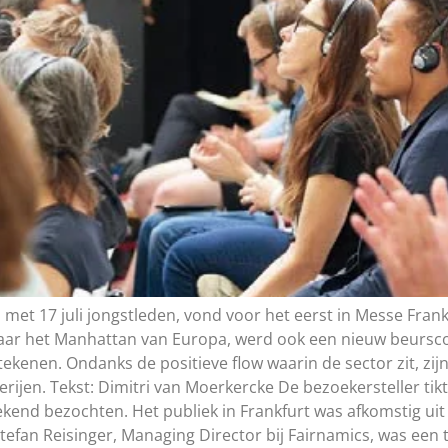
n met 17 juli jongstleden, vond voor het eerst in Messe Fran
 naar het Manhattan van Europa, werd ook een nieuw beursc
ekenen. Ondanks de positieve flow waarin de sector zit, zijn
rijen. Tekst: Dimitri van Moerkercke De bezoekersteller tik
ekend bezochten. Het publiek in Frankfurt was afkomstig uit 
fan Reisinger, Managing Director bij Fairnamics, was een t