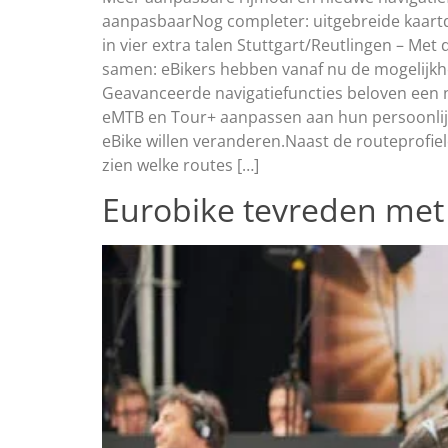
aanpasbaarNog completer: uitgebreide kaartde
in vier extra talen Stuttgart/Reutlingen – Met
samen: eBikers hebben vanaf nu de mogelijkhei
Geavanceerde navigatiefuncties beloven een n
eMTB en Tour+ aanpassen aan hun persoonlijke r
eBike willen veranderen.Naast de routeprofiele
zien welke routes […]
Eurobike tevreden met a