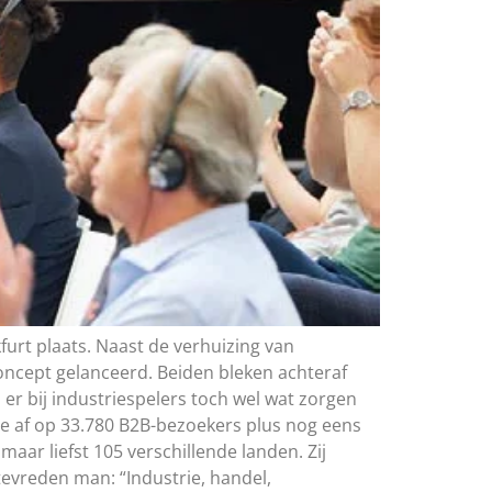
kfurt plaats. Naast de verhuizing van
oncept gelanceerd. Beiden bleken achteraf
 er bij industriespelers toch wel wat zorgen
te af op 33.780 B2B-bezoekers plus nog eens
maar liefst 105 verschillende landen. Zij
evreden man: “Industrie, handel,