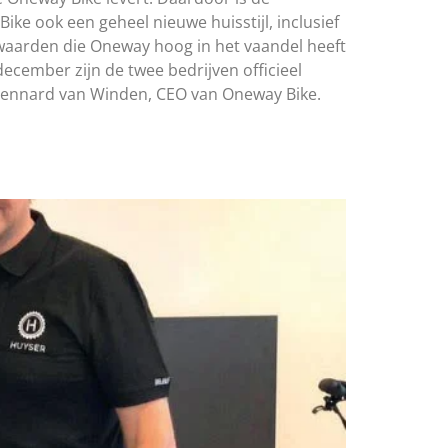
ike ook een geheel nieuwe huisstijl, inclusief
 waarden die Oneway hoog in het vaandel heeft
ecember zijn de twee bedrijven officieel
t Lennard van Winden, CEO van Oneway Bike.