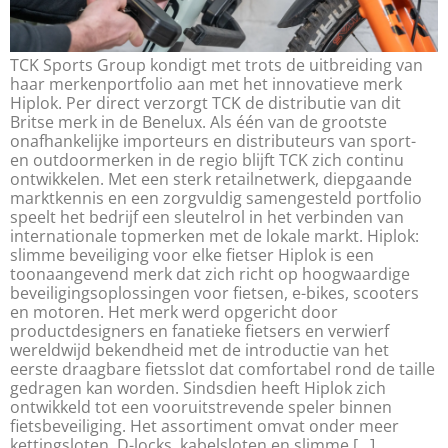
TCK Sports Group kondigt met trots de uitbreiding van
haar merkenportfolio aan met het innovatieve merk
Hiplok. Per direct verzorgt TCK de distributie van dit
Britse merk in de Benelux. Als één van de grootste
onafhankelijke importeurs en distributeurs van sport-
en outdoormerken in de regio blijft TCK zich continu
ontwikkelen. Met een sterk retailnetwerk, diepgaande
marktkennis en een zorgvuldig samengesteld portfolio
speelt het bedrijf een sleutelrol in het verbinden van
internationale topmerken met de lokale markt. Hiplok:
slimme beveiliging voor elke fietser Hiplok is een
toonaangevend merk dat zich richt op hoogwaardige
beveiligingsoplossingen voor fietsen, e-bikes, scooters
en motoren. Het merk werd opgericht door
productdesigners en fanatieke fietsers en verwierf
wereldwijd bekendheid met de introductie van het
eerste draagbare fietsslot dat comfortabel rond de taille
gedragen kan worden. Sindsdien heeft Hiplok zich
ontwikkeld tot een vooruitstrevende speler binnen
fietsbeveiliging. Het assortiment omvat onder meer
kettingsloten, D-locks, kabelsloten en slimme […]