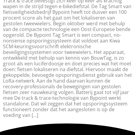
Track & trace bevestigt zich keer op keer als krachtig
wapen in de strijd tegen e-bikediefstal. De Tag Smart van
fietsveiligheidsbedrijf Bypoint heeft tot dusver een 100
procent score als het gaat om het lokaliseren van
gestolen tweewielers. Begin oktober werd met behulp
van de compacte technologie een Oost-Europese bende
opgerold. De Bypoint Tag Smart is een compact, no-
nonsense opsporingssysteem dat voldoet aan Kiwa
SCM-keuringsvoorschrift elektronische
beveiligingssystemen voor tweewielers. Het apparaat,
ontwikkeld met behulp van kennis van BouwTag, is zo
groot als een luciferdoosje en doet precies wat het moet
doen: fietsen lokaliseren na diefstal. Hiervoor maakt de
gekoppelde, bevoegde opsporingsdienst gebruik van het
LoRa-netwerk. Aan de hand daarvan kunnen de
recovery-professionals de bewegingen van gestolen
fietsen zeer nauwkeurig volgen. Batterij gaat tot vijf jaar
mee De track & trace-technologie van Bypoint werkt
standalone. Dat wil zeggen dat het opsporingssysteem
functioneert zonder dat het aangesloten is op de
voeding van […]