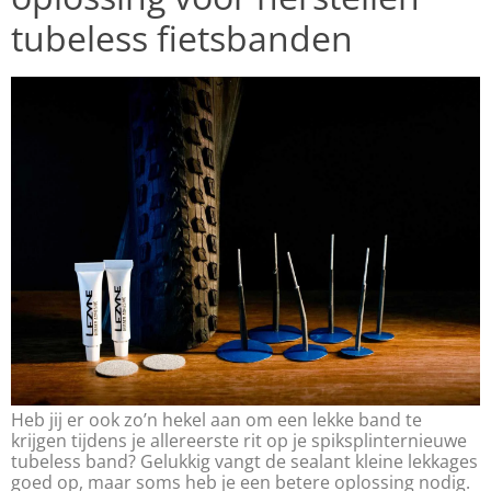
tubeless fietsbanden
Heb jij er ook zo’n hekel aan om een lekke band te
krijgen tijdens je allereerste rit op je spiksplinternieuwe
tubeless band? Gelukkig vangt de sealant kleine lekkages
goed op, maar soms heb je een betere oplossing nodig.