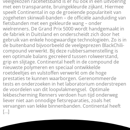
veelgekozen racefietsband is er nu ook in een uitvoering
met een transparante, bruingekleurde zijkant. Hiermee
speelt Continental in op de groeiende populariteit van
zogeheten skinwall-banden – de officiële aanduiding van
fietsbanden met een gekleurde wang – onder
wielrenners. De Grand Prix 5000 wordt handgemaakt in
de fabriek in Duitsland en onderscheidt zich door het
gebruik van enkele hoogwaardige technologieën. Zo is in
de buitenband bijvoorbeeld de veelgeprezen BlackChili-
compound verwerkt. Bij deze rubbersamenstelling is
een optimale balans gecreëerd tussen rolweerstand,
grip en slijtage. Continental heeft in de compound de
nieuwste polymeren en speciaal ontwikkelde
roetdeeltjes en vulstoffen verwerkt om de hoge
prestaties te kunnen waarborgen. Gerenommeerde
tests en onderzoeken in het laboratorium onderstrepen
de voordelen van dit loopvlakmengsel. Optimale
lekbescherming Renners verdoen hun tijd onderweg
liever niet aan onnodige fietsreparaties, zoals het
vervangen van lekke binnenbanden. Continental heeft
[…]