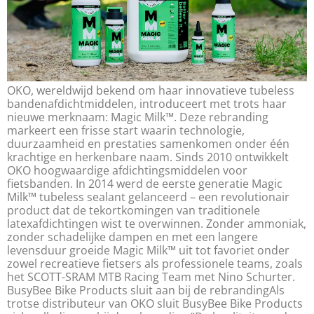
OKO, wereldwijd bekend om haar innovatieve tubeless
bandenafdichtmiddelen, introduceert met trots haar
nieuwe merknaam: Magic Milk™. Deze rebranding
markeert een frisse start waarin technologie,
duurzaamheid en prestaties samenkomen onder één
krachtige en herkenbare naam. Sinds 2010 ontwikkelt
OKO hoogwaardige afdichtingsmiddelen voor
fietsbanden. In 2014 werd de eerste generatie Magic
Milk™ tubeless sealant gelanceerd – een revolutionair
product dat de tekortkomingen van traditionele
latexafdichtingen wist te overwinnen. Zonder ammoniak,
zonder schadelijke dampen en met een langere
levensduur groeide Magic Milk™ uit tot favoriet onder
zowel recreatieve fietsers als professionele teams, zoals
het SCOTT-SRAM MTB Racing Team met Nino Schurter.
BusyBee Bike Products sluit aan bij de rebrandingAls
trotse distributeur van OKO sluit BusyBee Bike Products