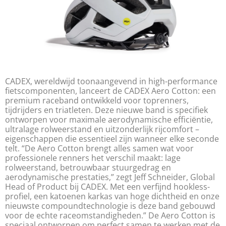
CADEX, wereldwijd toonaangevend in high-performance
fietscomponenten, lanceert de CADEX Aero Cotton: een
premium raceband ontwikkeld voor toprenners,
tijdrijders en triatleten. Deze nieuwe band is specifiek
ontworpen voor maximale aerodynamische efficiëntie,
ultralage rolweerstand en uitzonderlijk rijcomfort –
eigenschappen die essentieel zijn wanneer elke seconde
telt. “De Aero Cotton brengt alles samen wat voor
professionele renners het verschil maakt: lage
rolweerstand, betrouwbaar stuurgedrag en
aerodynamische prestaties,” zegt Jeff Schneider, Global
Head of Product bij CADEX. Met een verfijnd hookless-
profiel, een katoenen karkas van hoge dichtheid en onze
nieuwste compoundtechnologie is deze band gebouwd
voor de echte raceomstandigheden.” De Aero Cotton is
speciaal ontworpen om perfect samen te werken met de