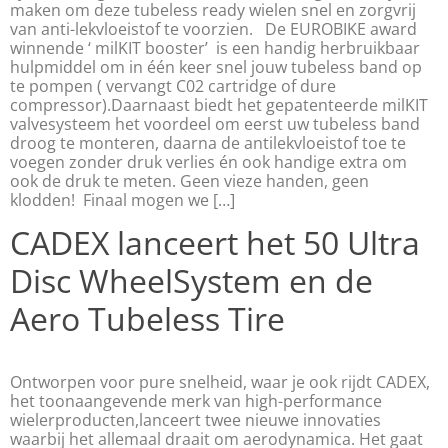
maken om deze tubeless ready wielen snel en zorgvrij
van anti-lekvloeistof te voorzien. De EUROBIKE award
winnende ‘ milKIT booster’ is een handig herbruikbaar
hulpmiddel om in één keer snel jouw tubeless band op
te pompen ( vervangt C02 cartridge of dure
compressor).Daarnaast biedt het gepatenteerde milKIT
valvesysteem het voordeel om eerst uw tubeless band
droog te monteren, daarna de antilekvloeistof toe te
voegen zonder druk verlies én ook handige extra om
ook de druk te meten. Geen vieze handen, geen
klodden! Finaal mogen we […]
CADEX lanceert het 50 Ultra
Disc WheelSystem en de
Aero Tubeless Tire
Ontworpen voor pure snelheid, waar je ook rijdt CADEX,
het toonaangevende merk van high-performance
wielerproducten,lanceert twee nieuwe innovaties
waarbij het allemaal draait om aerodynamica. Het gaat