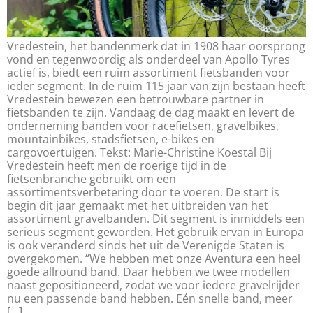
Vredestein, het bandenmerk dat in 1908 haar oorsprong
vond en tegenwoordig als onderdeel van Apollo Tyres
actief is, biedt een ruim assortiment fietsbanden voor
ieder segment. In de ruim 115 jaar van zijn bestaan heeft
Vredestein bewezen een betrouwbare partner in
fietsbanden te zijn. Vandaag de dag maakt en levert de
onderneming banden voor racefietsen, gravelbikes,
mountainbikes, stadsfietsen, e-bikes en
cargovoertuigen. Tekst: Marie-Christine Koestal Bij
Vredestein heeft men de roerige tijd in de
fietsenbranche gebruikt om een
assortimentsverbetering door te voeren. De start is
begin dit jaar gemaakt met het uitbreiden van het
assortiment gravelbanden. Dit segment is inmiddels een
serieus segment geworden. Het gebruik ervan in Europa
is ook veranderd sinds het uit de Verenigde Staten is
overgekomen. “We hebben met onze Aventura een heel
goede allround band. Daar hebben we twee modellen
naast gepositioneerd, zodat we voor iedere gravelrijder
nu een passende band hebben. Eén snelle band, meer
[…]