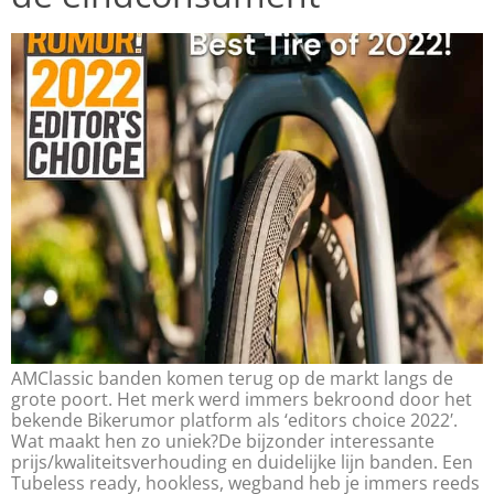
AMClassic banden komen terug op de markt langs de
grote poort. Het merk werd immers bekroond door het
bekende Bikerumor platform als ‘editors choice 2022′.
Wat maakt hen zo uniek?De bijzonder interessante
prijs/kwaliteitsverhouding en duidelijke lijn banden. Een
Tubeless ready, hookless, wegband heb je immers reeds