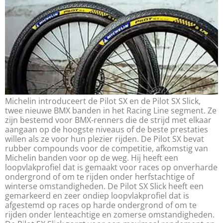
Michelin introduceert de Pilot SX en de Pilot SX Slick,
twee nieuwe BMX banden in het Racing Line segment. Ze
zijn bestemd voor BMX-renners die de strijd met elkaar
aangaan op de hoogste niveaus of de beste prestaties
willen als ze voor hun plezier rijden. De Pilot SX bevat
rubber compounds voor de competitie, afkomstig van
Michelin banden voor op de weg. Hij heeft een
loopvlakprofiel dat is gemaakt voor races op onverharde
ondergrond of om te rijden onder herfstachtige of
winterse omstandigheden. De Pilot SX Slick heeft een
gemarkeerd en zeer ondiep loopvlakprofiel dat is
afgestemd op races op harde ondergrond of om te
rijden onder lenteachtige en zomerse omstandigheden.