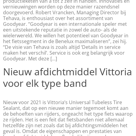
productieketen van a tot z zelf in handen. Innovaties en
vernieuwingen worden op deze manier razendsnel
doorgevoerd. Robert Vrancken, Managing Director bij
Tehava, is enthousiast over het assortiment van
Goodyear. “Goodyear is een internationale speler met
een uitstekende reputatie in zowel de auto- als de
wielerwereld. We willen het potentieel van Goodyear in
het fietssegment in de Benelux maximaliseren”, zei hij.
“De visie van Tehava is zoals altijd ‘Details in service
maken het verschil’. Service is ook erg belangrijk voor
Goodyear. Met deze […]
Nieuw afdichtmiddel Vittoria
voor elk type band
Nieuw voor 2021 is Vittoria’s Universal Tubeless Tire
Sealant, dat op een nieuwe manier tegemoet komt aan
de behoeften van rijders, ongeacht het type fiets waarop
ze rijden. Het is een feit dat fietsbanden niet allemaal
hetzelfde zijn net zoals dat bij afdichtingsmiddelen het
geval is. Omdat de eigenschappen en prestaties van