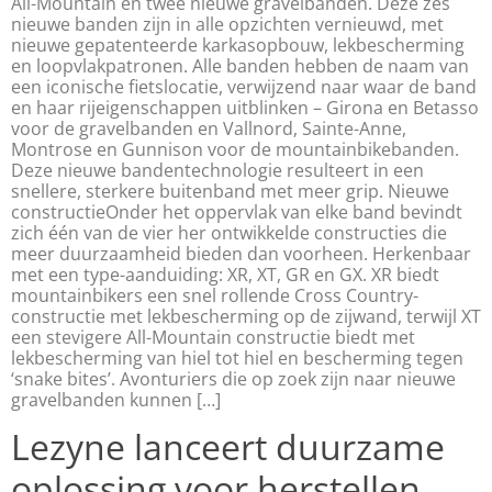
All-Mountain en twee nieuwe gravelbanden. Deze zes
nieuwe banden zijn in alle opzichten vernieuwd, met
nieuwe gepatenteerde karkasopbouw, lekbescherming
en loopvlakpatronen. Alle banden hebben de naam van
een iconische fietslocatie, verwijzend naar waar de band
en haar rijeigenschappen uitblinken – Girona en Betasso
voor de gravelbanden en Vallnord, Sainte-Anne,
Montrose en Gunnison voor de mountainbikebanden.
Deze nieuwe bandentechnologie resulteert in een
snellere, sterkere buitenband met meer grip. Nieuwe
constructieOnder het oppervlak van elke band bevindt
zich één van de vier her ontwikkelde constructies die
meer duurzaamheid bieden dan voorheen. Herkenbaar
met een type-aanduiding: XR, XT, GR en GX. XR biedt
mountainbikers een snel rollende Cross Country-
constructie met lekbescherming op de zijwand, terwijl XT
een stevigere All-Mountain constructie biedt met
lekbescherming van hiel tot hiel en bescherming tegen
‘snake bites’. Avonturiers die op zoek zijn naar nieuwe
gravelbanden kunnen […]
Lezyne lanceert duurzame
oplossing voor herstellen