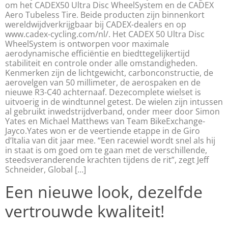
om het CADEX50 Ultra Disc WheelSystem en de CADEX
Aero Tubeless Tire. Beide producten zijn binnenkort
wereldwijdverkrijgbaar bij CADEX-dealers en op
www.cadex-cycling.com/nl/. Het CADEX 50 Ultra Disc
WheelSystem is ontworpen voor maximale
aerodynamische efficiëntie en biedttegelijkertijd
stabiliteit en controle onder alle omstandigheden.
Kenmerken zijn de lichtgewicht, carbonconstructie, de
aerovelgen van 50 millimeter, de aerospaken en de
nieuwe R3-C40 achternaaf. Dezecomplete wielset is
uitvoerig in de windtunnel getest. De wielen zijn intussen
al gebruikt inwedstrijdverband, onder meer door Simon
Yates en Michael Matthews van Team BikeExchange-
Jayco.Yates won er de veertiende etappe in de Giro
d’Italia van dit jaar mee. “Een racewiel wordt snel als hij
in staat is om goed om te gaan met de verschillende,
steedsveranderende krachten tijdens de rit”, zegt Jeff
Schneider, Global […]
Een nieuwe look, dezelfde
vertrouwde kwaliteit!