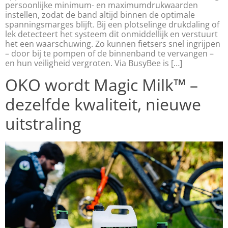
persoonlijke minimum- en maximumdrukwaarden
instellen, zodat de band altijd binnen de optimale
spanningsmarges blijft. Bij een plotselinge drukdaling of
lek detecteert het systeem dit onmiddellijk en verstuurt
het een waarschuwing. Zo kunnen fietsers snel ingrijpen
– door bij te pompen of de binnenband te vervangen –
en hun veiligheid vergroten. Via BusyBee is […]
OKO wordt Magic Milk™ –
dezelfde kwaliteit, nieuwe
uitstraling