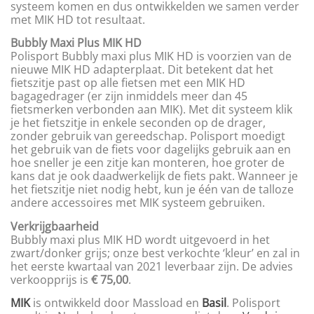
systeem komen en dus ontwikkelden we samen verder
met MIK HD tot resultaat.
Bubbly Maxi Plus MIK HD
Polisport Bubbly maxi plus MIK HD is voorzien van de
nieuwe MIK HD adapterplaat. Dit betekent dat het
fietszitje past op alle fietsen met een MIK HD
bagagedrager (er zijn inmiddels meer dan 45
fietsmerken verbonden aan MIK). Met dit systeem klik
je het fietszitje in enkele seconden op de drager,
zonder gebruik van gereedschap. Polisport moedigt
het gebruik van de fiets voor dagelijks gebruik aan en
hoe sneller je een zitje kan monteren, hoe groter de
kans dat je ook daadwerkelijk de fiets pakt. Wanneer je
het fietszitje niet nodig hebt, kun je één van de talloze
andere accessoires met MIK systeem gebruiken.
Verkrijgbaarheid
Bubbly maxi plus MIK HD wordt uitgevoerd in het
zwart/donker grijs; onze best verkochte ‘kleur’ en zal in
het eerste kwartaal van 2021 leverbaar zijn. De advies
verkoopprijs is
€ 75,00
.
MIK
is ontwikkeld door Massload en
Basil
. Polisport