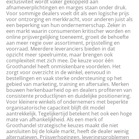
exclusiviteit wordt vaker gekoppeld aan
afnameverplichtingen en marges staan onder druk.
Voor sommige dealers voelt dit als een logische prijs
voor ontzorging en merkkracht, voor anderen juist als
een beperking van hun ondernemerschap. Zeker in
een markt waarin consumenten kritischer worden en
online prijsvergelijking toeneemt, groeit de behoefte
aan meer regie over assortiment, prijsstelling en
voorraad. Meerdere leveranciers bieden in dat
opzicht meer speelruimte, maar brengen ook
complexiteit met zich mee. De keuze voor één
Groothandel heeft onmiskenbare voordelen. Het
zorgt voor overzicht in de winkel, eenvoud in
bestellingen en vaak sterke ondersteuning op het
gebied van marketing, training en aftersales. Merken
bouwen herkenbaarheid op en dealers profiteren van
consistente productlijnen en duidelijke positionering.
Voor kleinere winkels of ondernemers met beperkte
organisatorische capaciteit blijft dit model
aantrekkelijk. Tegelijkertijd betekent het ook een hoge
mate van afhankelijkheid. Als een merk of
Groothandel strategische keuzes maakt die niet
aansluiten bij de lokale markt, heeft de dealer weinig
alternatieven. Prijsverhogingen, leveringsproblemen