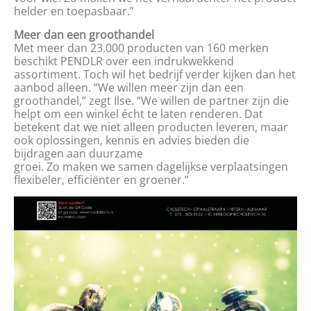
helder en toepasbaar.”
Meer dan een groothandel
Met meer dan 23.000 producten van 160 merken
beschikt PENDLR over een indrukwekkend
assortiment. Toch wil het bedrijf verder kijken dan het
aanbod alleen. “We willen meer zijn dan een
groothandel,” zegt Ilse. “We willen de partner zijn die
helpt om een winkel écht te laten renderen. Dat
betekent dat we niet alleen producten leveren, maar
ook oplossingen, kennis en advies bieden die
bijdragen aan duurzame
groei. Zo maken we samen dagelijkse verplaatsingen
flexibeler, efficiënter en groener.”