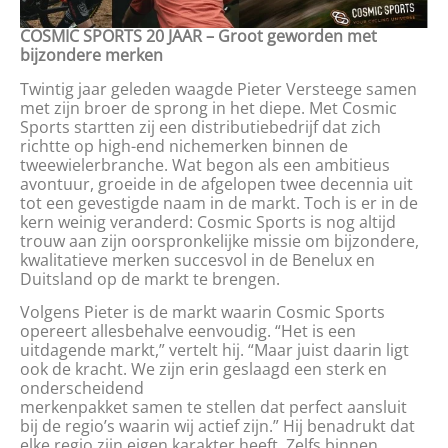
COSMIC SPORTS 20 JAAR – Groot geworden met
bijzondere merken
Twintig jaar geleden waagde Pieter Versteege samen
met zijn broer de sprong in het diepe. Met Cosmic
Sports startten zij een distributiebedrijf dat zich
richtte op high-end nichemerken binnen de
tweewielerbranche. Wat begon als een ambitieus
avontuur, groeide in de afgelopen twee decennia uit
tot een gevestigde naam in de markt. Toch is er in de
kern weinig veranderd: Cosmic Sports is nog altijd
trouw aan zijn oorspronkelijke missie om bijzondere,
kwalitatieve merken succesvol in de Benelux en
Duitsland op de markt te brengen.
Volgens Pieter is de markt waarin Cosmic Sports
opereert allesbehalve eenvoudig. “Het is een
uitdagende markt,” vertelt hij. “Maar juist daarin ligt
ook de kracht. We zijn erin geslaagd een sterk en
onderscheidend
merkenpakket samen te stellen dat perfect aansluit
bij de regio’s waarin wij actief zijn.” Hij benadrukt dat
elke regio zijn eigen karakter heeft. Zelfs binnen