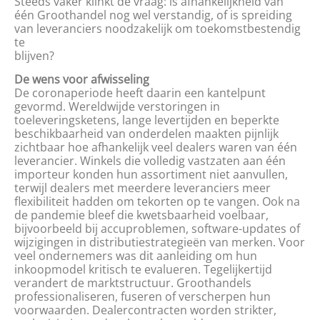
Steeds vaker klinkt de vraag: is afhankelijkheid van
één Groothandel nog wel verstandig, of is spreiding
van leveranciers noodzakelijk om toekomstbestendig
te
blijven?
De wens voor afwisseling
De coronaperiode heeft daarin een kantelpunt
gevormd. Wereldwijde verstoringen in
toeleveringsketens, lange levertijden en beperkte
beschikbaarheid van onderdelen maakten pijnlijk
zichtbaar hoe afhankelijk veel dealers waren van één
leverancier. Winkels die volledig vastzaten aan één
importeur konden hun assortiment niet aanvullen,
terwijl dealers met meerdere leveranciers meer
flexibiliteit hadden om tekorten op te vangen. Ook na
de pandemie bleef die kwetsbaarheid voelbaar,
bijvoorbeeld bij accuproblemen, software-updates of
wijzigingen in distributiestrategieën van merken. Voor
veel ondernemers was dit aanleiding om hun
inkoopmodel kritisch te evalueren. Tegelijkertijd
verandert de marktstructuur. Groothandels
professionaliseren, fuseren of verscherpen hun
voorwaarden. Dealercontracten worden strikter,