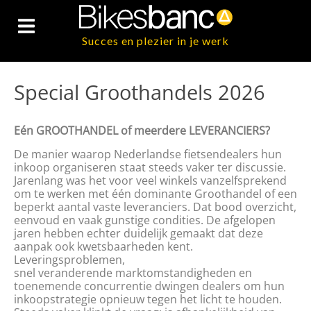
Succes en plezier in je werk
Special Groothandels 2026
Eén GROOTHANDEL of meerdere LEVERANCIERS?
De manier waarop Nederlandse fietsendealers hun
inkoop organiseren staat steeds vaker ter discussie.
Jarenlang was het voor veel winkels vanzelfsprekend
om te werken met één dominante Groothandel of een
beperkt aantal vaste leveranciers. Dat bood overzicht,
eenvoud en vaak gunstige condities. De afgelopen
jaren hebben echter duidelijk gemaakt dat deze
aanpak ook kwetsbaarheden kent.
Leveringsproblemen,
snel veranderende marktomstandigheden en
toenemende concurrentie dwingen dealers om hun
inkoopstrategie opnieuw tegen het licht te houden.