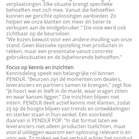
verplaatsingen. Elke situatie brengt specifieke
behoeften met zich mee. Vanuit die behoeften
kunnen we gerichte oplossingen aanbieden. Zo
helpen we onze klanten om meer én beter te
verkopen aan de eindgebruiker.” Die visie werd ook
zichtbaar op de beursvloer.
“We kozen bewust voor een andere invulling van onze
stand. Geen klassieke opstelling met producten in
rekken, maar een presentatie vanuit concrete
gebruikssituaties en de bijbehorende behoeften.”
Focus op kennis en inzichten
Kennisdeling speelt een belangrijke rol binnen
PENDLR. “Beurzen zijn dé momenten om dealers,
leveranciers en partners samen te brengen,” zegt Ilse.
“Je hoort wat er leeft in de markt, waar vragen zitten
en waar kansen liggen.” Die inzichten blijven niet
intern. PENDLR deelt actief kennis met klanten, zodat
zij op de hoogte blijven van trends en ontwikkelingen
en sterker staan in hun winkel. Een voorbeeld
daarvan is PENDLR POP. “In dat format laten we
leveranciers niet alleen producten toelichten, maar
vooral uitleggen waarom een oplossing relevant is en
voor wie. Zo maken we het verhaal achter het product