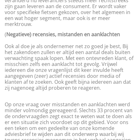
veranderd nu leveranciers steeds meer rechtstreeks
zijn gaan leveren aan de consument. Er wordt vaker
voor specifieke fietsen gekozen, over het algemeen in
een wat hoger segment, maar ook is er meer
merktrouw.
(
Negatieve) recensies, mistanden en aanklachten
Ook al doe je als ondernemer net zo goed je best, Bij
het zakendoen zullen er altijd een aantal deals buiten
verwachting spaak lopen. Met een ontevreden klant, of
misschien zelfs een aanklacht tot gevolg. Vrijwel
iedereen die onze vragenlijst dit keer invulde heeft
aangegeven (zeer) actief recensies door media of
klanten af te zoeken. Ook geeft bijna iedereen aan dat
zij nagenoeg altijd proberen te reageren.
Op onze vraag over misstanden en aanklachten werd
minder volmondig gereageerd. Slechts 33 procent van
de ondervraagden zegt exact te weten wat te doen als
er een situatie zich voordoet op dit gebied. Voor ons
een teken om een gedeelte van onze komende
adviesbrief te wijden aan dit onderwerp waarbij wij
tevens recensies meenemen in het verhaal aangezien