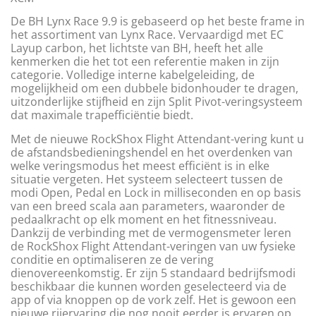
De BH Lynx Race 9.9 is gebaseerd op het beste frame in
het assortiment van Lynx Race. Vervaardigd met EC
Layup carbon, het lichtste van BH, heeft het alle
kenmerken die het tot een referentie maken in zijn
categorie. Volledige interne kabelgeleiding, de
mogelijkheid om een dubbele bidonhouder te dragen,
uitzonderlijke stijfheid en zijn Split Pivot-veringsysteem
dat maximale trapefficiëntie biedt.
Met de nieuwe RockShox Flight Attendant-vering kunt u
de afstandsbedieningshendel en het overdenken van
welke veringsmodus het meest efficiënt is in elke
situatie vergeten. Het systeem selecteert tussen de
modi Open, Pedal en Lock in milliseconden en op basis
van een breed scala aan parameters, waaronder de
pedaalkracht op elk moment en het fitnessniveau.
Dankzij de verbinding met de vermogensmeter leren
de RockShox Flight Attendant-veringen van uw fysieke
conditie en optimaliseren ze de vering
dienovereenkomstig. Er zijn 5 standaard bedrijfsmodi
beschikbaar die kunnen worden geselecteerd via de
app of via knoppen op de vork zelf. Het is gewoon een
nieuwe rijervaring die nog nooit eerder is ervaren op