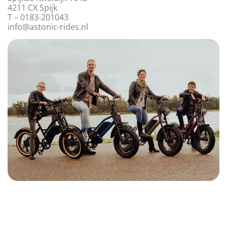
4211 CX Spijk
T – 0183-201043
info@astonic-rides.nl