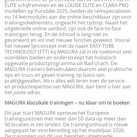
ELITE schijfremmen en de LOUISE ELITE en CLARA PRO
modellen op Eurobike 2025, bieden de remspecialisten
nu 14 leermodules aan die online beschikbaar zijn voor
trainingsdeelnemers, ongeacht het tijdstip. Naast het
uitgebreide online aanbod, zijn ook de face-to-face
trainingen terug. En de inhoud is lang niet zo
gevarieerd en vol met nieuwe functies geweest. Vooral
het nieuwe lijnconcept met de naam EASY TUBE
TECHNOLOGY (ETT) bij MAGURA zal in de toekomst veel
voordelen bieden en onderstreept het holistisch
opgevatte productprogramma uit Bad Urach. De
MAGURA trainers benadrukken daarom veel praktische
tips en trucs en geven training op basis van
praktijkgevallen. Als u alles wilt leren over de service-
en productexpertise van MAGURA, dan bent u hier aan
het juiste adres.
MAGURA klassikale trainingen – nu klaar om te boeken
Dit jaar start MAGURA opnieuw het Europese
trainingsseizoen met meer dan 50 data op meer dan
50 locaties in zes landen. De trainingsinhoud is nieuw
aangepast ter voorbereiding op het modeljaar 2026.
De trainingen van dit jaar bevatten uitgebreide