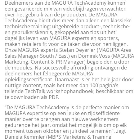
Deelnemers aan de MAGURA TechAcademy kunnen
een gevarieerde mix van videobijdragen verwachten
over het gebruik van de producten. De MAGURA
TechAcademy biedt dus meer dan alleen een klassieke
technische training: uitgebreide product-, technische-
en gebruikerskennis, gekoppeld aan tips uit het
dagelijks leven van MAGURA experts en sporters,
maken retailers fit voor de taken die voor hen liggen.
Onze MAGURA experts Stefan Deyerler (MAGURA Area
Sales Manager South / East) en Dominik Voss (MAGURA
Marketing, Content & PR Manager) begeleiden u door
de modules. Na succesvolle afronding ontvangen de
deelnemers het felbegeerde MAGURA
opleidingscertificaat. Daarnaast is er het hele jaar door
nuttige content, zoals het meer dan 100 pagina’s
tellende TechTalk workshophandboek, beschikbaar om
te downloaden als PDF.
“De MAGURA TechAcademy is de perfecte manier om
MAGURA expertise op een leuke en tijdsefficiënte
manier over te brengen aan nieuwe werknemers
gedurende het jaar, omdat het mogelijk is om op elk
moment tussen oktober en juli deel te nemen”, zegt
Daniela Kemmler (MBPS Marketing & Training