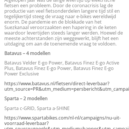
fietsen een probleem. Door de coronacrisis lag de
productie van veel fietsonderdelen langere tijd stil en
tegelijkertijd steeg de vraag naar e-bikes wereldwijd
enorm. De pandemie en de blokkade van het
Suezkanaal veroorzaakten een hapering in de keten
waardoor levertijden steeds langer werden. Hoewel de
meeste achterstanden zijn weggewerkt, blijft het een
uitdaging om aan de toenemende vraag te voldoen.
Batavus – 4 modellen
Batavus Velder E-go Power, Batavus Finez E-go Active
Plus, Batavus Finez E-go Power, Batavus Finez E-go
Power Exclusive
https://www.batavus.nl/fietsen/direct-leverbaar?
utm_source=PR&utm_medium=persbericht&utm_campai
Sparta – 2 modellen
Sparta c-GRID, Sparta a-SHINE
https://www.spartabikes.com/nl-nl/campaigns/nu-uit-
voorraad-leverbaar?
utm_source=google&utm_medium=banner&utm_campaign=