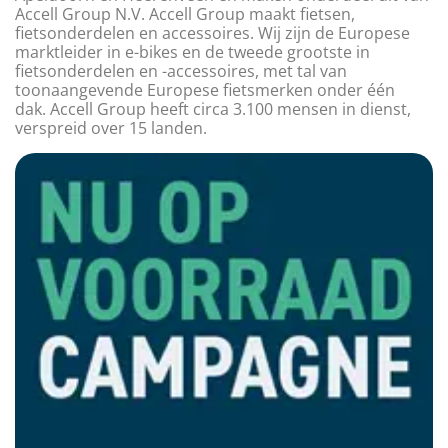
Accell Group N.V. Accell Group maakt fietsen,
fietsonderdelen en accessoires. Wij zijn de Europese
marktleider in e-bikes en de tweede grootste in
fietsonderdelen en -accessoires, met tal van
toonaangevende Europese fietsmerken onder één
dak. Accell Group heeft circa 3.100 mensen in dienst,
verspreid over 15 landen.