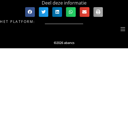
Deel deze informatie
HET PLATFORM:
Over Bikesbanc
©2026 abancs
Producten
Members
Partners & Friends
Team
Vacatures
Algemene voorwaarden