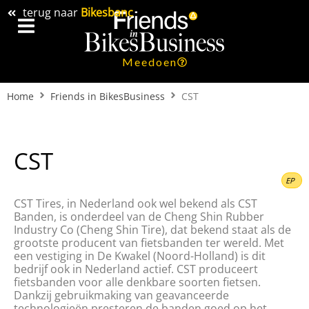
terug naar
Bikesbanc
Meedoen
Home
Friends in BikesBusiness
CST
CST
EP
CST Tires, in Nederland ook wel bekend als CST
Banden, is onderdeel van de Cheng Shin Rubber
Industry Co (Cheng Shin Tire), dat bekend staat als de
grootste producent van fietsbanden ter wereld. Met
een vestiging in De Kwakel (Noord-Holland) is dit
bedrijf ook in Nederland actief. CST produceert
fietsbanden voor alle denkbare soorten fietsen.
Dankzij gebruikmaking van geavanceerde
technologieën presteren de banden goed op het