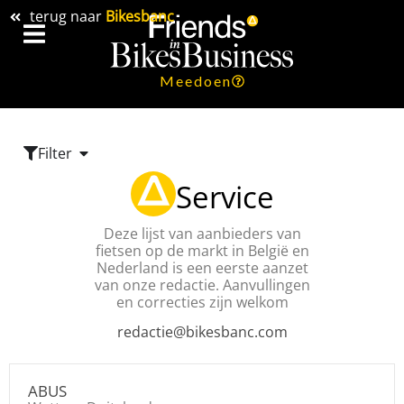
terug naar
Bikesbanc
Meedoen
Filter
Service
Deze lijst van aanbieders van
fietsen op de markt in België en
Nederland is een eerste aanzet
van onze redactie. Aanvullingen
en correcties zijn welkom
redactie@bikesbanc.com
ABUS